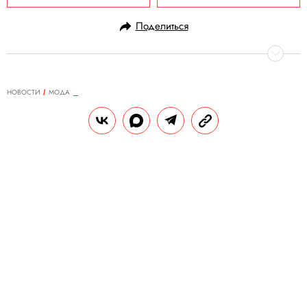
Поделиться
НОВОСТИ
МОДА
29.09.2020, 15:29
Показ Prada стал самым
просматриваемым событием в
истории бренда — все благодаря
TikTok и Weibo
35-минутное видео с показом и
дискуссией Миуччи Прады и Рафа
Симонса оказалось в 16 раз популярнее
записи предыдущего показа.