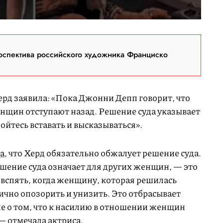
оспектива российского художника Франциско
Херд заявила: «Пока Джонни Депп говорит, что
енщин отступают назад. Решение суда указывает
йтесь вставать и высказываться».
а
, что Херд обязательно обжалует решение суда.
решение суда означает для других женщин, — это
 вспять, когда женщину, которая решилась
ично опозорить и унизить. Это отбрасывает
ие о том, что к насилию в отношении женщин
 — отмечала актриса.