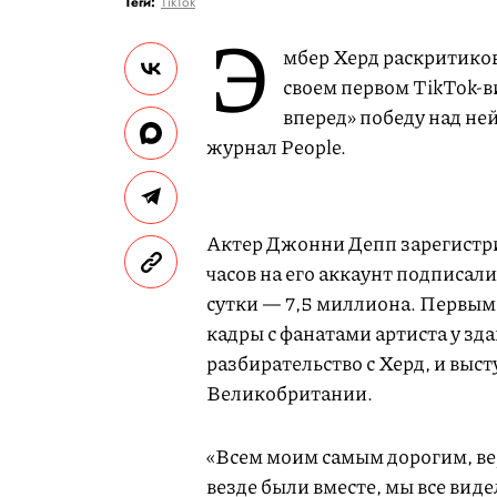
Теги:
TikTok
Э
мбер Херд раскритико
своем первом TikTok-
вперед» победу над ней
журнал People.
Актер Джонни Депп зарегистрир
часов на его аккаунт подписал
сутки — 7,5 миллиона. Первым
кадры с фанатами артиста у зда
разбирательство с Херд, и вы
Великобритании.
«Всем моим самым дорогим, в
везде были вместе, мы все вид