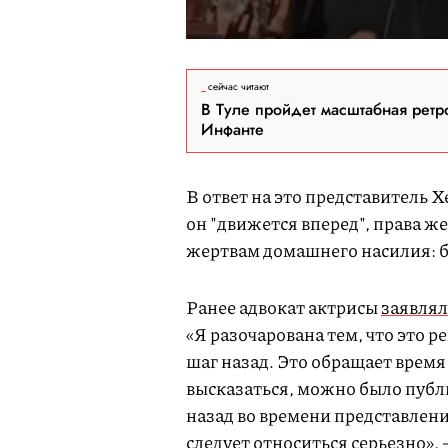
сейчас читают
В Туле пройдет масштабная ретр
Инфанте
В ответ на это представитель 
он "движется вперед", права ж
жертвам домашнего насилия: бо
Ранее адвокат актрисы
заявлял
«Я разочарована тем, что это 
шаг назад. Это обращает время
высказаться, можно было публ
назад во времени представлен
следует относиться серьезно»,