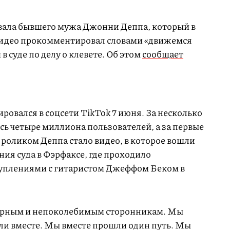
вала бывшего мужа Джонни Деппа, который в
видео прокомментировал словами «движемся
 в суде по делу о клевете. Об этом
сообщает
овался в соцсети TikTok 7 июня. За несколько
ись четыре миллиона пользователей, а за первые
 роликом Деппа стало видео, в которое вошли
ния суда в Фэрфаксе, где проходило
ступлениями с гитаристом Джеффом Беком в
ерным и непоколебимым сторонникам. Мы
ели вместе. Мы вместе прошли один путь. Мы