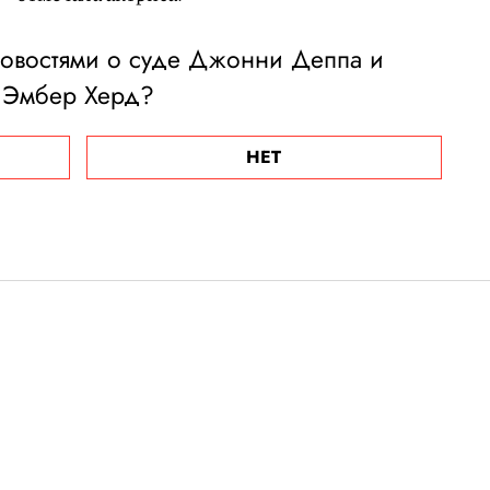
новостями о суде Джонни Деппа и
Эмбер Херд?
НЕТ
д Филлипс и