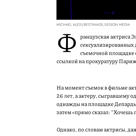
MICHAEL ALESI/BESTIMAGE/LEGION MEDIA
Ф
ранцузская актриса Э
сексуализированных д
съемочной площадке 
ссылкой на прокуратуру Париж
На момент съемок в фильме акт
26 лет, а актеру, сыгравшему о
однажды на площадке Депардье 
затем «прямо сказал: "Хочешь 
Однако, по словам актрисы, да