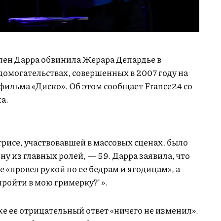
лен Дарра обвинила Жерара Депардье в
омогательствах, совершенных в 2007 году на
фильма «Диско». Об этом
сообщает
France24 со
а.
рисе, участвовавшей в массовых сценах, было
дну из главных ролей, — 59. Дарра заявила, что
«провел рукой по ее бедрам и ягодицам», а
пройти в мою гримерку?"».
же ее отрицательный ответ «ничего не изменил».