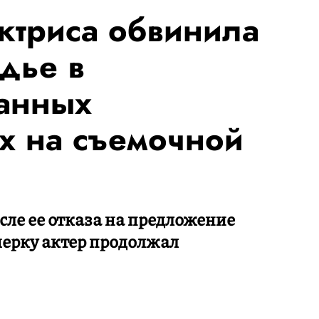
ктриса обвинила
дье в
анных
ах на съемочной
ле ее отказа на предложение
мерку актер продолжал