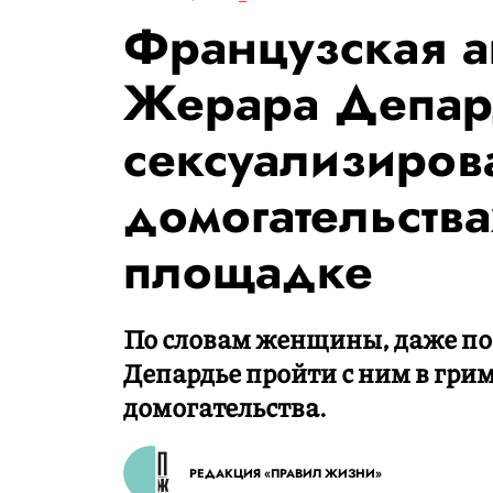
Французская а
Жерара Депар
сексуализиров
домогательств
площадке
По словам женщины, даже пос
Депардье пройти с ним в гри
домогательства.
РЕДАКЦИЯ «ПРАВИЛ ЖИЗНИ»