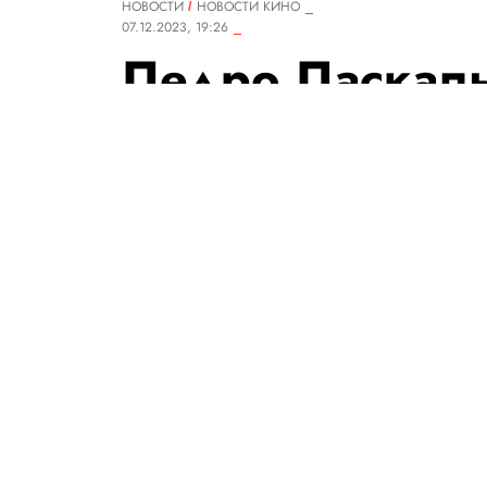
НОВОСТИ
НОВОСТИ КИНО
07.12.2023, 19:26
Педро Паскаль
звездой 2023 
IMDb
Звезда сериала The Last of Us
Кристофера Нолана, Брендана
Гослинга. IMDb также предс
сериалов года.
РЕДАКЦИЯ «ПРАВИЛ ЖИЗНИ»
Теги:
сериалы
фильмы
актеры
рейтинги