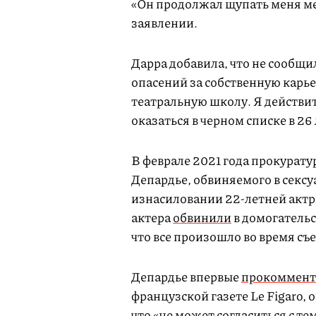
«Он продолжал щупать меня ме
заявлении.
Дарра добавила, что не сообщи
опасений за собственную карье
театральную школу. Я действите
оказаться в черном списке в 26
В феврале 2021 года прокурат
Депардье, обвиняемого в секс
изнасиловании 22-летней актри
актера
обвинили
в домогательс
что все произошло во время съ
Депардье впервые
прокоммент
французской газете Le Figaro, 
что «не может согласиться с тем