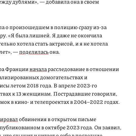
жду дублями», — добавила она в своем
ла о произошедшем в полицию сразу из-за
ру. «Я была лишней. Я даже не окончила
льно хотела стать актрисой, и я не хотела
 лет», —
поделилась
она.
ура Франции
начала
расследование в отношении
уализированных домогательствах и
сы летом 2018 года. В апреле 2023-го
твах к 13 женщинам. Пострадавшие говорили,
емок в кино- и телепроектах в 2004–2022 годах.
ировал
обвинения в открытом письме
опубликованном в октябре 2023 года. Он заявил,
, что слышит и читает о себе в последние