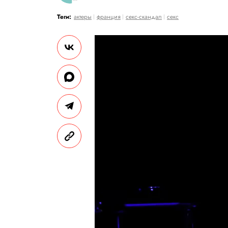
Теги:
актеры
франция
секс-скандал
секс