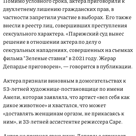
Помимо условного срока, актера приговорили к
двухлетнему лишению гражданских прав, в
частности запретили участие в выборах. Его также
внесли в реестр лиц, совершивших преступления
сексуального характера. «Парижский суд вынес
решение в отношении актера по делу о
сексуальных нападениях, совершенных на съемках
фильма "Зеленые ставни" в 2021 году. Жерар
Депардье приговорен», — говорится в публикации.
Актера признали виновным в домогательствах к
53-летней художнице-постановщице по имени
Амели, которая заявляла, что артист «вел себя как
дикое животное» и хвастался, что может
«доставлять женщинам оргазм, не прикасаясь к
ним», и 33-летней ассистентке режиссера Саре.
Актер не признал свою вину. Депардье отрицает,