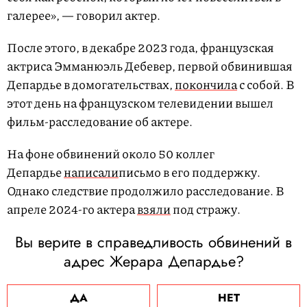
галерее», — говорил актер.
После этого, в декабре 2023 года, французская
актриса Эмманюэль Дебевер, первой обвинившая
Депардье в домогательствах,
покончила
с собой. В
этот день на французском телевидении вышел
фильм-расследование об актере.
На фоне обвинений около 50 коллег
Депардье
написали
письмо в его поддержку.
Однако следствие продолжило расследование. В
апреле 2024-го актера
взяли
под стражу.
Вы верите в справедливость обвинений в
адрес Жерара Депардье?
ДА
НЕТ