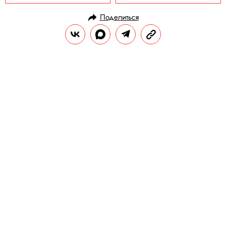
Поделиться
НОВОСТИ
НОВОСТИ КИНО
13.05.2025, 11:41
Вышел первый тизер сериала
«Паук-Нуар» с Николасом
Кейджем в главной роли
Это альтернативная версия Человека-
паука с более мрачным взглядом на мир.
РЕДАКЦИЯ «ПРАВИЛ ЖИЗНИ»
Теги:
кино
сериалы
николас кейдж