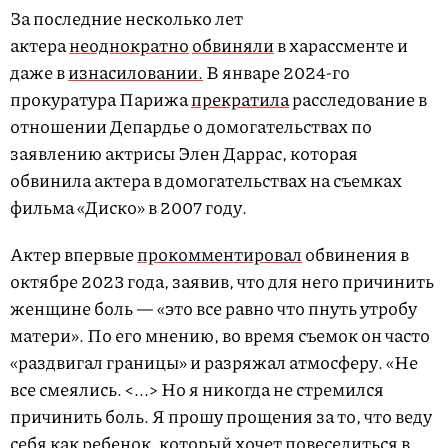
За последние несколько лет
актера
неоднократно
обвиняли
в харассменте и
даже в
изнасиловании.
В январе 2024-го
прокуратура Парижа
прекратила
расследование в
отношении Депардье о домогательствах по
заявлению актрисы Элен Даррас, которая
обвинила актера в домогательствах на съемках
фильма «Диско» в 2007 году.
Актер впервые
прокомментировал
обвинения в
октябре 2023 года, заявив, что для него причинить
женщине боль — «это все равно что пнуть утробу
матери». По его мнению, во время съемок он часто
«раздвигал границы» и разряжал атмосферу. «Не
все смеялись. <...> Но я никогда не стремился
причинить боль. Я прошу прощения за то, что веду
себя как ребенок, который хочет повеселиться в