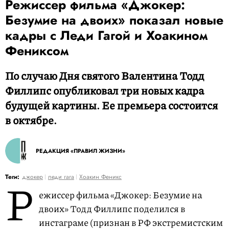
Режиссер фильма «Джокер:
Безумие на двоих» показал новые
кадры с Леди Гагой и Хоакином
Фениксом
По случаю Дня святого Валентина Тодд
Филлипс опубликовал три новых кадра
будущей картины. Ее премьера состоится
в октябре.
РЕДАКЦИЯ «ПРАВИЛ ЖИЗНИ»
Р
Теги:
джокер
леди гага
Хоакин Феникс
ежиссер фильма «Джокер: Безумие на
двоих» Тодд Филлипс поделился в
инстаграме (признан в РФ экстремистским