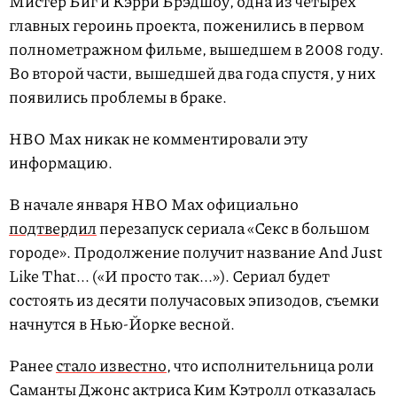
Мистер Биг и Кэрри Брэдшоу, одна из четырех
главных героинь проекта, поженились в первом
полнометражном фильме, вышедшем в 2008 году.
Во второй части, вышедшей два года спустя, у них
появились проблемы в браке.
HBO Max никак не комментировали эту
информацию.
В начале января HBO Max официально
подтвердил
перезапуск сериала «Секс в большом
городе». Продолжение получит название And Just
Like That... («И просто так...»). Сериал будет
состоять из десяти получасовых эпизодов, съемки
начнутся в Нью-Йорке весной.
Ранее
стало известно
, что исполнительница роли
Саманты Джонс актриса Ким Кэтролл отказалась