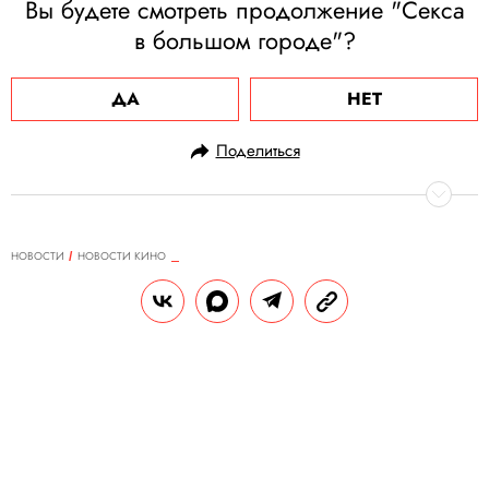
Вы будете смотреть продолжение "Секса
в большом городе"?
ДА
НЕТ
Поделиться
НОВОСТИ
НОВОСТИ КИНО
19.02.2021, 12:10
Вышел первый трейлер
полнометражного фильма
«Мортал Комбат»
Российская премьера киноадаптации
культовой игры состоится 8 апреля.