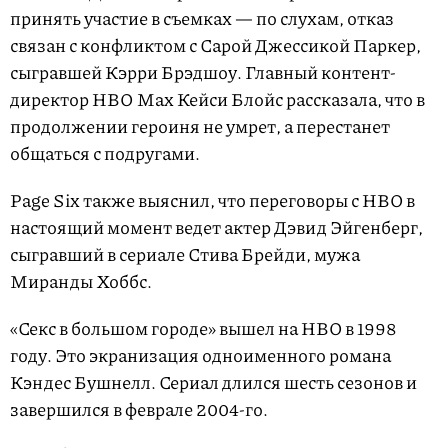
принять участие в съемках — по слухам, отказ
связан с конфликтом с Сарой Джессикой Паркер,
сыгравшей Кэрри Брэдшоу. Главный контент-
директор HBO Max Кейси Блойс рассказала, что в
продолжении героиня не умрет, а перестанет
общаться с подругами.
Page Six также выяснил, что переговоры с HBO в
настоящий момент ведет актер Дэвид Эйгенберг,
сыгравший в сериале Стива Брейди, мужа
Миранды Хоббс.
«Секс в большом городе» вышел на HBO в 1998
году. Это экранизация одноименного романа
Кэндес Бушнелл. Сериал длился шесть сезонов и
завершился в феврале 2004-го.