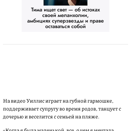
На видео Уиллис играет на губной гармошке,
поддерживает супругу во время родов, танцует с
дочерью и веселится с семьей на пляже.
«Когда я была маленькой, все, о чем я мечтала,