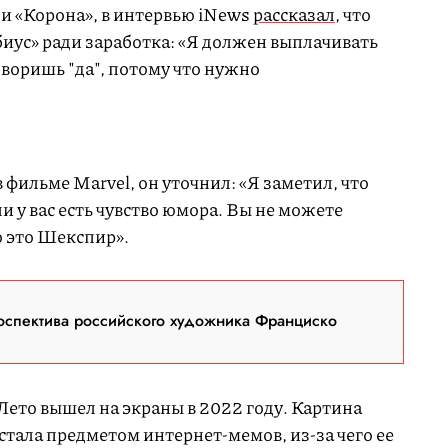
и «Корона», в интервью iNews
рассказал
, что
иус» ради заработка: «Я должен выплачивать
воришь "да", потому что нужно
 фильме Marvel, он уточнил: «Я заметил, что
и у вас есть чувство юмора. Вы не можете
о это Шекспир».
оспектива российского художника Франциско
ето вышел на экраны в 2022 году. Картина
 стала предметом интернет-мемов, из-за чего ее