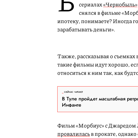
Б
сериалах
«Чернобыль»
снялся в фильме «Морб
ипотеку, понимаете? Иногда го
зарабатывать деньги».
Также, рассказывая о съемках в
такие фильмы идут хорошо, есл
относиться к ним так, как будт
сейчас читают
В Туле пройдет масштабная ретр
Инфанте
Фильм «Морбиус» с Джаредом Л
провалилась
в прокате, однако