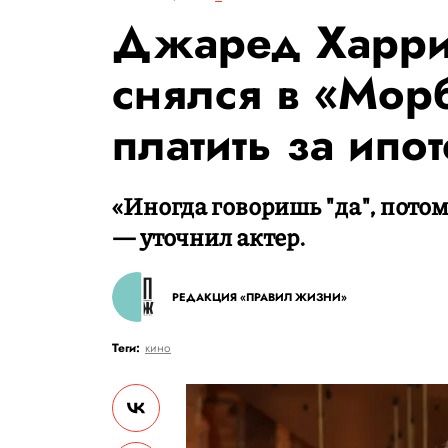
Джаред Харрис
снялся в «Мор
платить за ипо
«Иногда говоришь "да", потом
— уточнил актер.
РЕДАКЦИЯ «ПРАВИЛ ЖИЗНИ»
Теги:
кино