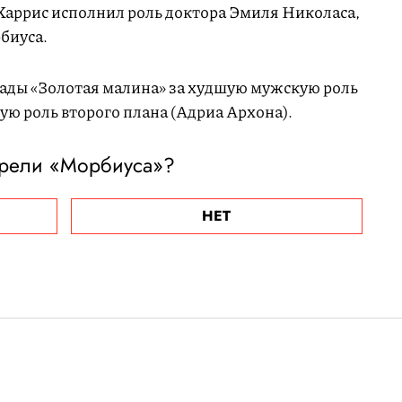
 Харрис исполнил роль доктора Эмиля Николаса,
биуса.
рады «Золотая малина» за худшую мужскую роль
ую роль второго плана (Адриа Архона).
рели «Морбиуса»?
НЕТ