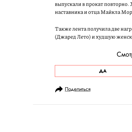
выпускали в прокат повторно.
наставника и отца Майкла Мор
Также лента получила две наг
(Джаред Лето) и худшую женск
Смот
ДА
Поделиться
НОВОСТИ
НОВОСТИ КИНО