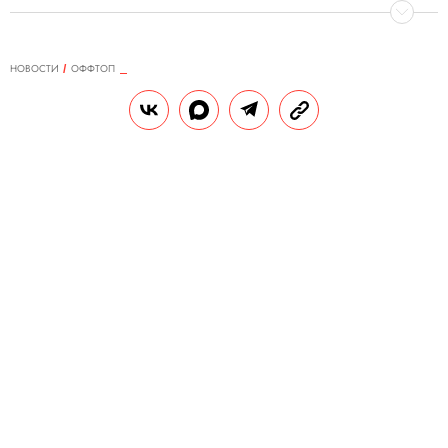
НОВОСТИ
ОФФТОП
21.02.2022, 11:30
В Московском зоопарке сделали
пингвина из папье-маше и
отправили его шпионить за
«сородичами»
Доверчивые птицы сразу подбежали к
нему знакомиться, но остались
разочарованы молчаливым новичком.
РЕДАКЦИЯ «ПРАВИЛ ЖИЗНИ»
Теги:
животные
москва