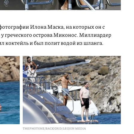
фотографии Илона Маска, на которых он с
е у греческого острова Миконос. Миллиардер
ил коктейль и был полит водой из шланга.
THEPHOTONE/BACKGRID/LEGION MEDIA