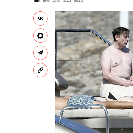
Теги:
илон маск
мемы
отдых