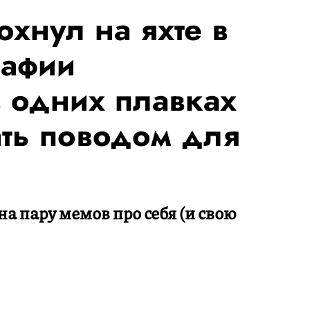
хнул на яхте в
рафии
 одних плавках
ать поводом для
а пару мемов про себя (и свою