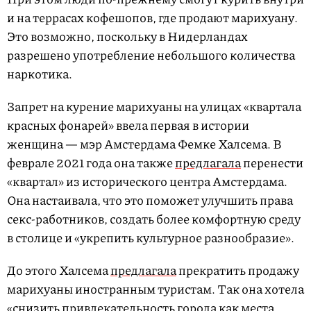
и на террасах кофешопов, где продают марихуану.
Это возможно, поскольку в Нидерландах
разрешено употребление небольшого количества
наркотика.
Запрет на курение марихуаны на улицах «квартала
красных фонарей» ввела первая в истории
женщина — мэр Амстердама Фемке Халсема. В
феврале 2021 года она также
предлагала
перенести
«квартал» из исторического центра Амстердама.
Она настаивала, что это поможет улучшить права
секс-работников, создать более комфортную среду
в столице и «укрепить культурное разнообразие».
До этого Халсема
предлагала
прекратить продажу
марихуаны иностранным туристам. Так она хотела
«снизить привлекательность города как места