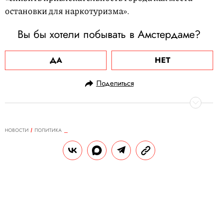
остановки для наркотуризма».
Вы бы хотели побывать в Амстердаме?
ДА
НЕТ
Поделиться
НОВОСТИ
ПОЛИТИКА
26.05.2023, 13:03
ФБР раскрыло данные о планах
покушения на Елизавету II в 1983
году
Перед визитом королевы в США