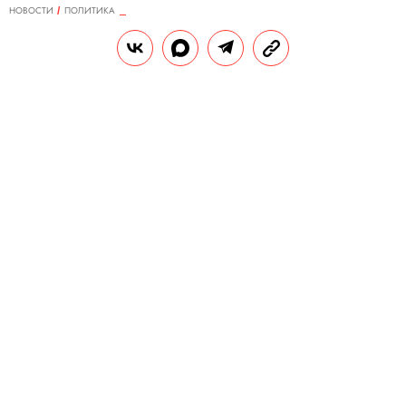
НОВОСТИ
ПОЛИТИКА
30.12.2020, 14:51
ОБНОВЛЕНО
15.02.2026, 12:32
Путин подписал закон о лишении
свободы за клевету, в том числе в
интернете
Ранее клевета не каралась лишением
свободы, теперь максимальное наказание
— 5 лет колонии.
РЕДАКЦИЯ «ПРАВИЛ ЖИЗНИ»
Теги:
россия
законы
владимир путин