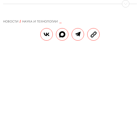
НОВОСТИ
НАУКА И ТЕХНОЛОГИИ
17.04.2018, 17:35
В работе Twitter произошел
масштабный сбой
О проблемах сообщили пользователи из
России, США, Японии и стран Европы
РЕДАКЦИЯ «ПРАВИЛ ЖИЗНИ»
П
Теги:
технологии
ользователи Twitter в разных странах
мира временно лишились доступа к
cервису микроблогов.