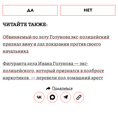
ДА
НЕТ
ЧИТАЙТЕ ТАКЖЕ:
Обвиняемый по делу Голунова экс-полицейский
признал вину и дал показания против своего
начальника
Фигуранта дела Ивана Голунова — экс-
полицейского, который признался в подбросе
наркотиков, — перевели под домашний арест
Поделиться
НОВОСТИ
ОБЩЕСТВО