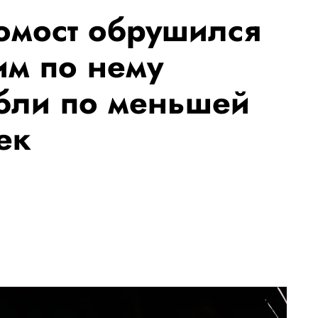
омост обрушился
м по нему
бли по меньшей
ек