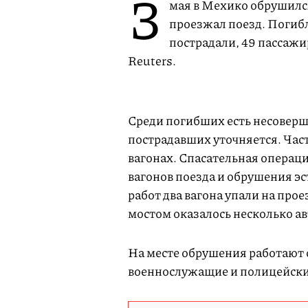
3
мая в Мехико обрушился
проезжал поезд. Погибл
пострадали, 49 пассажи
Reuters.
Среди погибших есть несоверш
пострадавших уточняется. Час
вагонах. Спасательная операци
вагонов поезда и обрушения эс
работ два вагона упали на прое
мостом оказалось несколько а
На месте обрушения работают 
военнослужащие и полицейск