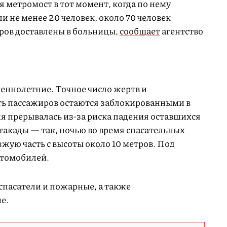
 метромост в тот момент, когда по нему
и не менее 20 человек, около 70 человек
ров доставлены в больницы,
сообщает
агентство
еннолетние. Точное число жертв и
ть пассажиров остаются заблокированными в
я прерывалась из-за риска падения оставшихся
такады — так, ночью во время спасательных
зжую часть с высоты около 10 метров. Под
втомобилей.
спасатели и пожарные, а также
ие.