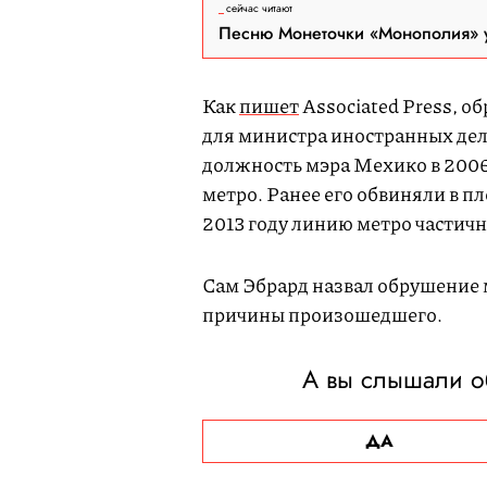
сейчас читают
Песню Монеточки «Монополия» у
Как
пишет
Associated Press, о
для министра иностранных де
должность мэра Мехико в 2006–
метро. Ранее его обвиняли в п
2013 году линию метро частичн
Сам Эбрард назвал обрушение 
причины произошедшего.
А вы слышали о
ДА