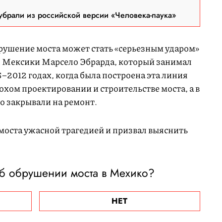
брали из российской версии «Человека-паука»
брушение моста может стать «серьезным ударом»
л Мексики Марсело Эбрарда, который занимал
2012 годах, когда была построена эта линия
лохом проектировании и строительстве моста, а в
о закрывали на ремонт.
моста ужасной трагедией и призвал выяснить
б обрушении моста в Мехико?
НЕТ