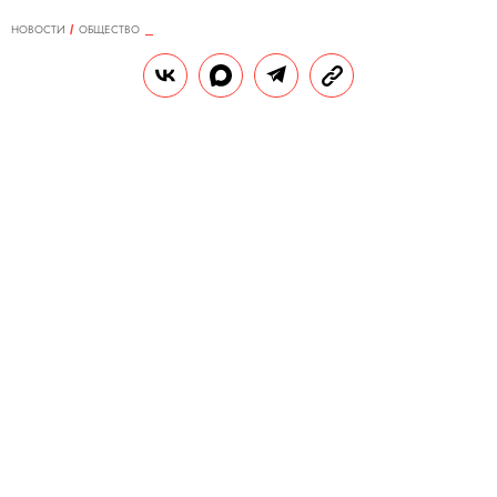
НОВОСТИ
ОБЩЕСТВО
04.12.2020, 11:40
Россияне назвали самые
раздражающие привычки коллег.
В топе — постоянные перекуры и
игнорирование сообщений
У офисных и удаленных сотрудников
разные претензии к коллегам.
РЕДАКЦИЯ САЙТА
Теги:
россия
отношения
работа