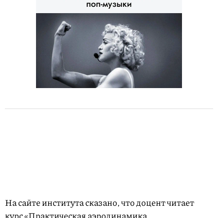
На сайте института сказано, что доцент читает
курс «Практическая аэродинамика