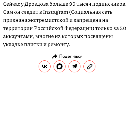
Сейчас у Дроздова больше 99 тысяч подписчиков.
Сам он следит в Instagram (Социальная сеть
признана экстремистской и запрещена на
территории Российской Федерации) только за 20
аккаунтами, многие из которых посвящены
укладке плитки и ремонту.
Поделиться
НОВОСТИ
ОБЩЕСТВО
06.08.2020, 11:26
ОБНОВЛЕНО
15.02.2026, 06:57
«Все было как в страшном сне»:
невеста из Бейрута — о свадебной
съемке во время мощнейшего
взрыва