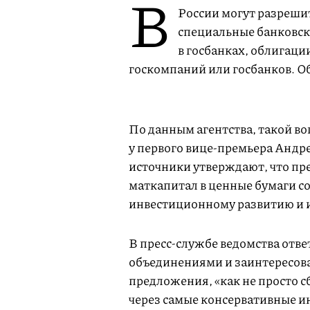
В
России могут разреши
специальные банковск
в госбанках, облигаци
госкомпаний или госбанков. О
По данным агентства, такой во
у первого вице-премьера Андре
источники утверждают, что п
маткапитал в ценные бумаги с
инвестиционному развитию и 
В пресс-службе ведомства отве
объединениями и заинтересо
предложения, «как не просто 
через самые консервативные и