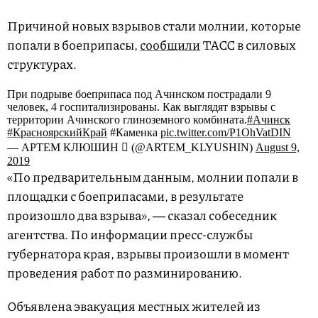
Причиной новых взрывов стали молнии, которые
попали в боеприпасы,
сообщили
ТАСС в силовых
структурах.
При подрыве боеприпаса под Ачинском пострадали 9
человек, 4 госпитализированы. Как выглядят взрывы с
территории Ачинского глиноземного комбината.
#Ачинск
#КрасноярскийКрай
#Каменка
pic.twitter.com/P1OhVatDIN
— АРТЕМ КЛЮШИН  (@ARTEM_KLYUSHIN)
August 9,
2019
«По предварительным данным, молнии попали в
площадки с боеприпасами, в результате
произошло два взрыва», ― сказал собеседник
агентства. По информации пресс-службы
губернатора края, взрывы произошли в момент
проведения работ по разминированию.
Объявлена эвакуация местных жителей из