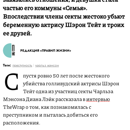
частью его коммуны «Семья».
Впоследствии члены секты жестоко убьют
беременную актрису Шэрон Тейт и троих
ее друзей.
РЕДАКЦИЯ «ПРАВИЛ ЖИЗНИ»
С
Теги:
преступность
чарльз мэнсон
пустя ровно 50 лет после жестокого
убийства голливудский актрисы Шэрон
Тейт одна из участниц секты Чарльза
Мэнсона Диана Лэйк рассказала в
интервью
TheWrap о том, как познакомилась с
преступником и пыталась добиться его
расположения.