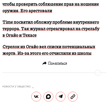
чтобы проверить соблюдение прав на ношение
оружия. Его арестовали
Time посвятил обложку проблеме внутреннего
террора. Так журнал отреагировал на стрельбу
в Огайо и Техасе
Стрелок из Огайо вел списки потенциальных
жертв. Из-за этого его отчислили из школы
Поделиться
НОВОСТИ
ОБЩЕСТВО
09.09.2019, 13:20
В России хотят установить единую
минимальную цену на сигареты