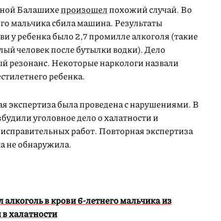
овной Балашихе
произошел
похожий случай. Во
го мальчика сбила машина. Результаты
ви у ребенка было 2,7 промилле алкоголя (такие
лый человек после бутылки водки). Дело
й резонанс. Некоторые наркологи назвали
естилетнего ребенка.
вая экспертиза была проведена с нарушениями. В
будили уголовное дело о халатности и
 исправительных работ. Повторная экспертиза
ка не обнаружила.
 алкоголь в крови 6-летнего мальчика из
в халатности