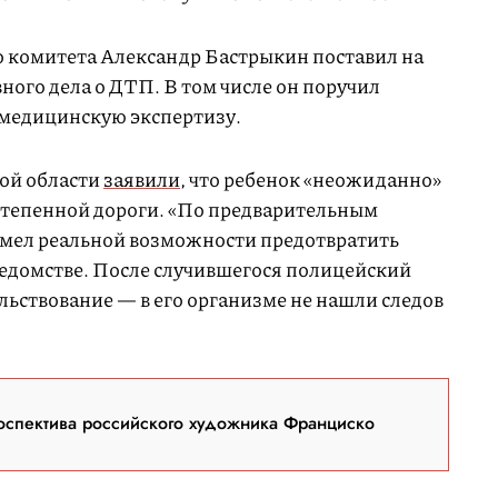
го комитета Александр Бастрыкин поставил на
ного дела о ДТП. В том числе он поручил
-медицинскую экспертизу.
ой области
заявили
, что ребенок «неожиданно»
остепенной дороги. «По предварительным
имел реальной возможности предотвратить
ведомстве. После случившегося полицейский
ьствование — в его организме не нашли следов
оспектива российского художника Франциско