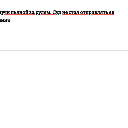
учи пьяной за рулем. Суд не стал отправлять ее
щина
ге нашли тело
авшей после
обиля.