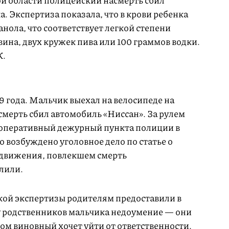
ой области полицейский насмерть сбил
. Экспертиза показала, что в крови ребенка
анола, что соответствует легкой степени
вина, двух кружек пива или 100 граммов водки.
К.
 года. Мальчик выехал на велосипеде на
асмерть сбил автомобиль «Ниссан». За рулем
оперативный дежурный пункта полиции в
о возбуждено уголовное дело по статье о
движения, повлекшем смерть
олили.
ой экспертизы родителям предоставили в
у родственников мальчика недоумение — они
ом виновный хочет уйти от ответственности.