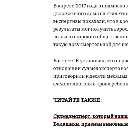
В апреле 2017 года в подмоск
дворе жилого дома шестилетне
экспертизы показали, что в кро
результаты мог получить взрос
вызвало широкий общественны
такую дозу смертельной для ш
В итоге СК установил, что пер
отношении судмедэксперта воз
приговорили к десяти месяцам
следов алкоголя в крови ребен
ЧИТАЙТЕ ТАКЖЕ:
Судмедэксперт, который нашел
Балашихи, признан виновным 