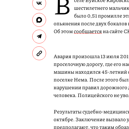
В
селе Буйское Кировск
шестилетнего мальчика
было 0,51 промилле эт
опьянения после двух бокалов 
Об этом
сообщается
на сайте С
Авария произошла 13 июля 2019
проселочную дорогу, где его н
машины находился 45-летний 
поселке Нема. После этого был
нарушении правил дорожного 
человека. Полицейского не ув
Результаты судебно-медицинск
октябре. Заключение вызвало 
предполагают, что таким образ