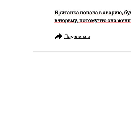
Британка попала в аварию, буд
в тюрьму, потому что она жен
Поделиться
НОВОСТИ
ОБЩЕСТВО
15.10.2019, 17:14
В Екатеринбур
девушки, проп
продажи автом