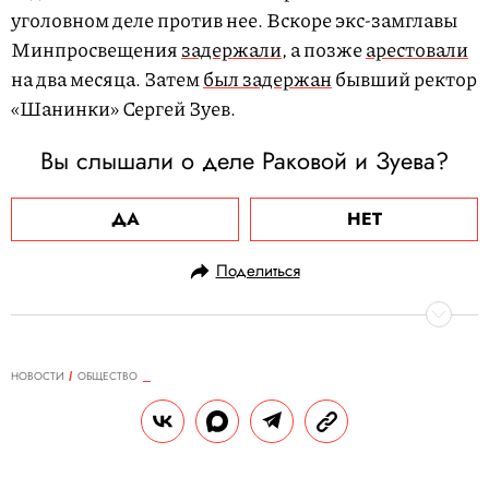
уголовном деле против нее. Вскоре экс-замглавы
Минпросвещения
задержали
, а позже
арестовали
на два месяца. Затем
был задержан
бывший ректор
«Шанинки» Сергей Зуев.
Вы слышали о деле Раковой и Зуева?
ДА
НЕТ
Поделиться
НОВОСТИ
ОБЩЕСТВО
19.03.2024, 13:19
Лерчек подала на развод
Супруги разъехались после того, как