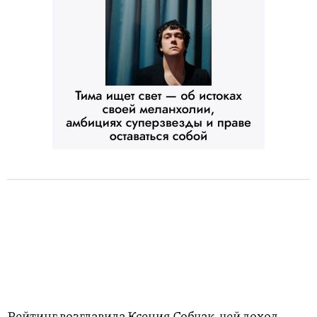
Рейтинг возглавила Ксения Собчак, чей доход