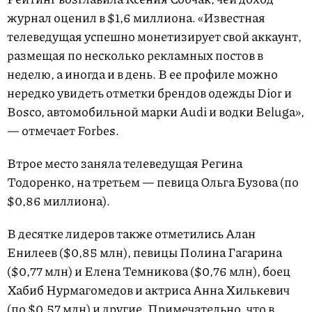
журнал оценил в $1,6 миллиона. «Известная
телеведущая успешно монетизирует свой аккаунт,
размещая по несколько рекламных постов в
неделю, а иногда и в день. В ее профиле можно
нередко увидеть отметки брендов одежды Dior и
Bosco, автомобильной марки Audi и водки Beluga»,
— отмечает Forbes.
Втрое место заняла телеведущая Регина
Тодоренко, на третьем — певица Ольга Бузова (по
$0,86 миллиона).
В десятке лидеров также отметились Алан
Енилеев ($0,85 млн), певицы Полина Гагарина
($0,77 млн) и Елена Темникова ($0,76 млн), боец
Хабиб Нурмагомедов и актриса Анна Хилькевич
(по $0,57 млн) и другие. Примечательно, что в