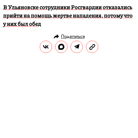
В Ульяновске сотрудники Росгвардии отказались
прийти на помощь жертве нападения, потому что
у них был обед
Поделиться
НОВОСТИ
ОБЩЕСТВО
21.09.2019, 12:28
Пара человек с плакатами вместо
армии миллениалов: как прошел
штурм секретной военной базы
США «Зона 51»
Более 2,1 миллиона человек отметили, что
«пойдут» штурмовать секретный объект