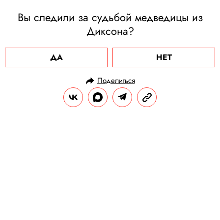
Вы следили за судьбой медведицы из
Диксона?
ДА
НЕТ
Поделиться
НОВОСТИ
ОБЩЕСТВО
22.07.2022, 10:20
Власти поддержали программу
передачи малоимущим продуктов
с истекающим сроком годности
Сейчас при передаче продуктов магазины