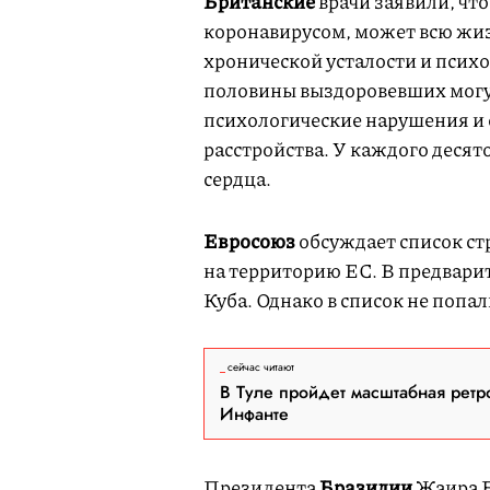
Британские
врачи заявили, чт
коронавирусом, может всю жиз
хронической усталости и психо
половины выздоровевших могу
психологические нарушения и о
расстройства. У каждого деся
сердца.
Евросоюз
обсуждает список стр
на территорию ЕС. В предвари
Куба. Однако в список не попа
сейчас читают
В Туле пройдет масштабная ретр
Инфанте
Президента
Бразилии
Жаира Б