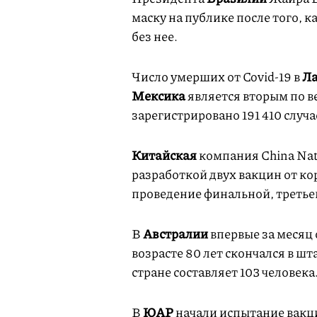
маску на публике после того, 
без нее.
Число умерших от Covid-19 в
Ла
Мексика
является вторым по в
зарегистрировано 191 410 случ
Китайская
компания China Nat
разработкой двух вакцин от ко
проведение финальной, третье
В
Австралии
впервые за месяц 
возрасте 80 лет скончался в ш
стране составляет 103 человека
В
ЮАР
начали
испытание
вакци