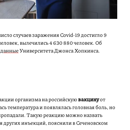
число случаев заражения Covid-19 достигло 9
человек, вылечились 4 630 880 человек. Об
т
данные
Университета Джонса Хопкинса.
акции организма на российскую
вакцину
от
ась температура и появлялась головная боль, но
 пропадали. Такую реакцию можно назвать
ля других инъекций, пояснили в Сеченовском