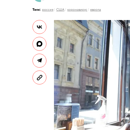
Теги:
россия
США
коронавирус
европа