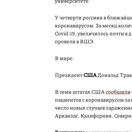
университете.
У четверти россиян в ближайш
коронавирусом. За месяц колич
Covid-19, увеличилось почти в д
провели в ВШЭ.
В мире:
Президент
США
Дональд Тра
В семи штатах США
сообщили
пациентов с коронавирусом за
число новых случаев заражения
Арканзас, Калифорния, Северн