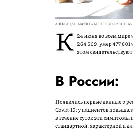
АЛЕКСАНДР АВИЛОВ/АГЕНТСТВО «МОСКВА»
К
24 июня во всем мире 
264 569, умер 477 601 
этом свидетельствую
В России:
Появились первые
данные
о ре
Covid-19: у пациентов повышал
в течение суток эти симптомы
стандартной, характерной и д