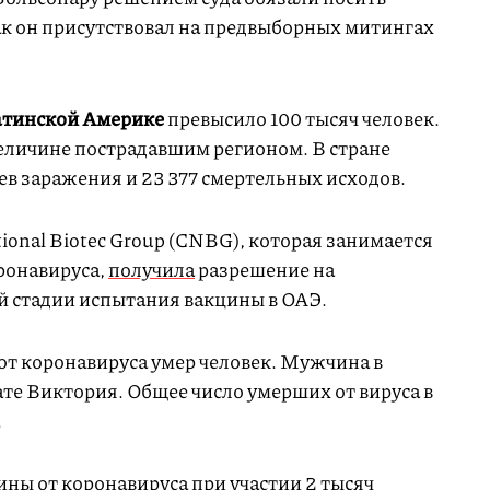
как он присутствовал на предвыборных митингах
тинской Америке
превысило 100 тысяч человек.
еличине пострадавшим регионом. В стране
аев заражения и 23 377 смертельных исходов.
ional Biotec Group (CNBG), которая занимается
ронавируса,
получила
разрешение на
й стадии испытания вакцины в ОАЭ.
от коронавируса умер человек. Мужчина в
тате Виктория. Общее число умерших от вируса в
.
ны от коронавируса при участии 2 тысяч