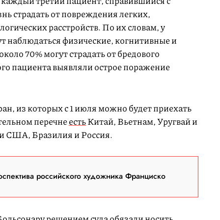
о каждый третий пациент, справившийся с
нь страдать от повреждения легких,
логических расстройств. По их словам, у
т наблюдаться физические, когнитивные и
коло 70% могут страдать от бредового
того пациента выявляли острое поражение
ан, из которых с 1 июля можно будет приехать
тельном перечне
есть
Китай, Вьетнам, Уругвай и
ли США, Бразилия и Россия.
оспектива российского художника Франциско
ольсонару решением суда обязали носить