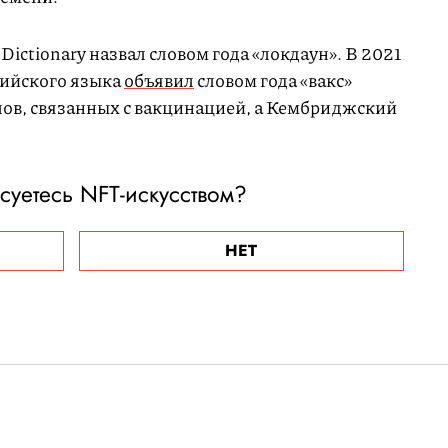
 Dictionary назвал словом года «локдаун». В 2021
лийского языка
объявил
словом года «вакс»
лов, связанных с вакцинацией, а Кембриджский
суетесь NFT-искусством?
НЕТ