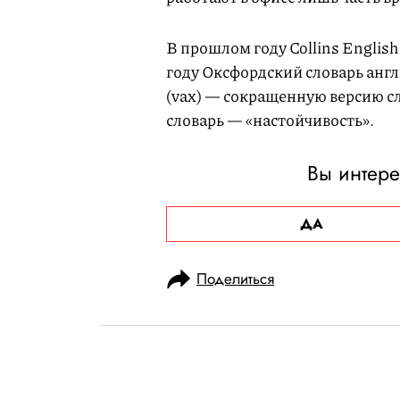
В прошлом году Collins English
году Оксфордский словарь анг
(vax) — сокращенную версию с
словарь — «настойчивость».
Вы интере
ДА
Поделиться
НОВОСТИ
ОБЩЕСТВО