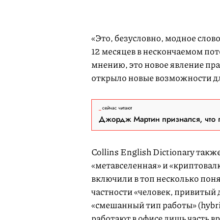
«Это, безусловно, модное слов
12 месяцев в нескончаемом пот
мнению, это новое явление пр
открыло новые возможности дл
сейчас читают
Джордж Мартин признался, что 
Collins English Dictionary так
«метавселенная» и «криптовал
включили в топ несколько пон
частности «человек, привитый 
«смешанный тип работы» (hybr
работают в офисе лишь часть в