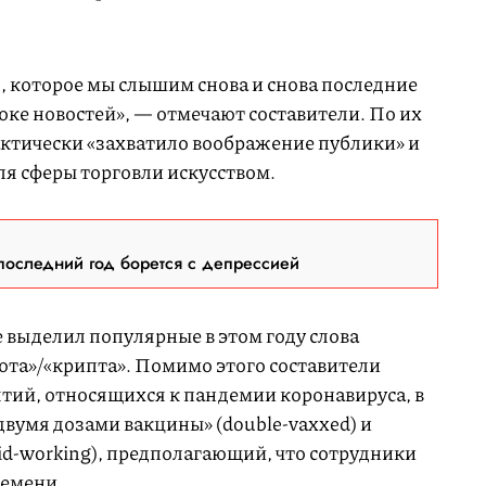
о, которое мы слышим снова и снова последние
оке новостей», — отмечают составители. По их
актически «захватило воображение публики» и
я сферы торговли искусством.
последний год борется с депрессией
же выделил популярные в этом году слова
юта»/«крипта». Помимо этого составители
ятий, относящихся к пандемии коронавируса, в
двумя дозами вакцины» (double-vaxxed) и
id-working), предполагающий, что сотрудники
ремени.