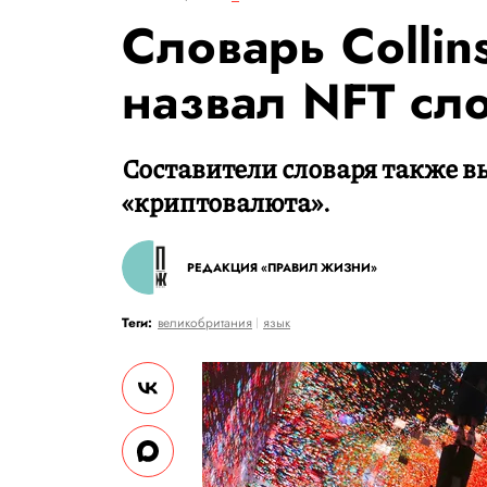
Словарь Collins
назвал NFT сл
Составители словаря также в
«криптовалюта».
РЕДАКЦИЯ «ПРАВИЛ ЖИЗНИ»
Теги:
великобритания
язык