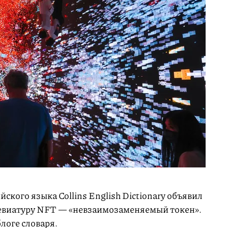
ского языка Collins English Dictionary объявил
ревиатуру NFT — «невзаимозаменяемый токен».
блоге словаря.