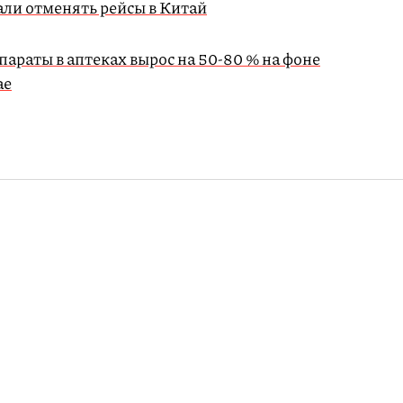
ли отменять рейсы в Китай
араты в аптеках вырос на 50-80 % на фоне
ае
ейским,
 в задержании