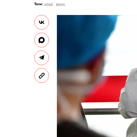
Теги:
китай
вирус