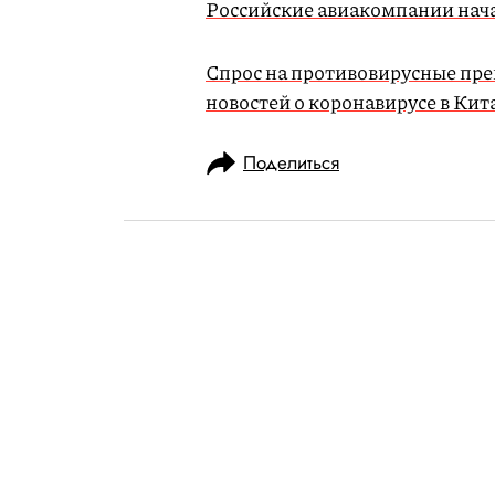
Российские авиакомпании нача
Спрос на противовирусные преп
новостей о коронавирусе в Кит
Поделиться
НОВОСТИ
ОБЩЕСТВО
30.01.2020, 10:59
ОБНОВЛЕНО
15.02.2026, 10:01
Пятерым полиц
участвовавшим