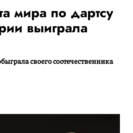
а мира по дартсу
ории выиграла
быграла своего соотечественника