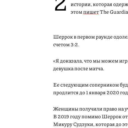
2
истории, которая одерж
этом
пишет
The Guardia
Шеррок в первом раунде одолел
счетом 3:2.
«Я доказала, что мы можем игр
девушка после матча.
Ее следующим соперником буд
продлится до 1 января 2020 го
Женщины получили право на уча
В 2019 году помимо Шеррок от
Микуру Судзуки, которая до э