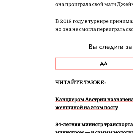
она проиграла свой матч Джей
В 2018 году в турнире принима
но она не смогла переиграть св
Вы следите за
ДА
ЧИТАЙТЕ ТАКЖЕ:
Канцлером Австрии назначена
женщиной на этом посту
34-летняя министр транспорт
министром — и самым молодым