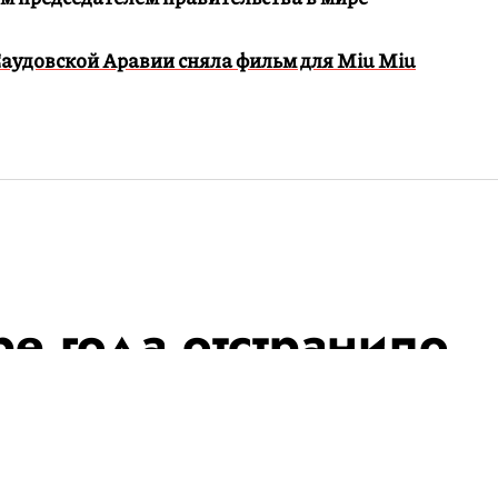
аудовской Аравии сняла фильм для Miu Miu
е года отстранило
ждународных
 включая