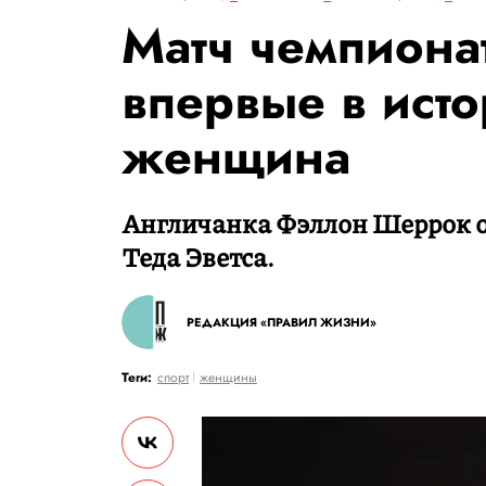
Матч чемпионат
впервые в ист
женщина
Англичанка Фэллон Шеррок о
Теда Эветса.
РЕДАКЦИЯ «ПРАВИЛ ЖИЗНИ»
Теги:
спорт
женщины