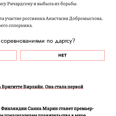
мсу Ричардсону и выбыла из борьбы.
ла участие россиянка Анастасия Добромыслова,
оего соперника.
 соревнованиями по дартсу?
НЕТ
 Бригитте Бирляйн. Она стала первой
а Финляндии Санна Марин станет премьер-
 председателем правительства в мире