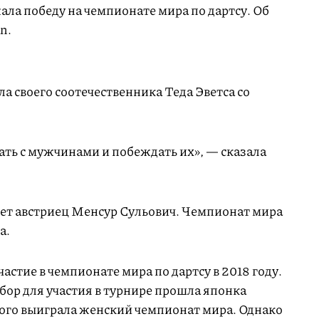
ала победу на чемпионате мира по дартсу. Об
n.
а своего соотечественника Теда Эветса со
ать с мужчинами и побеждать их», — сказала
ет австриец Менсур Сульович. Чемпионат мира
да.
стие в чемпионате мира по дартсу в 2018 году.
бор для участия в турнире прошла японка
того выиграла женский чемпионат мира. Однако