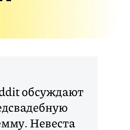
ddit обсуждают
едсвадебную
мму. Невеста