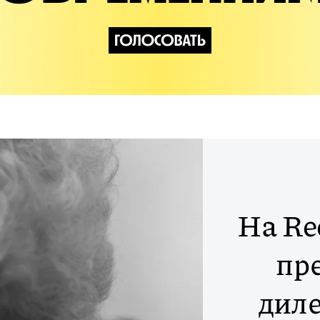
На Re
пр
диле