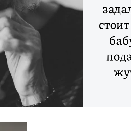
зада
стоит
баб
пода
жу