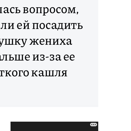
лась вопросом,
 ли ей посадить
ушку жениха
льше из-за ее
ткого кашля