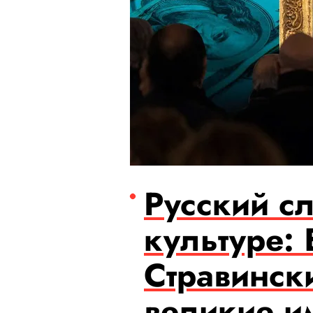
Русский с
культуре:
Стравинск
великие и