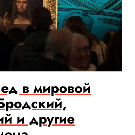
лед в мировой
 Бродский,
ий и другие
мена