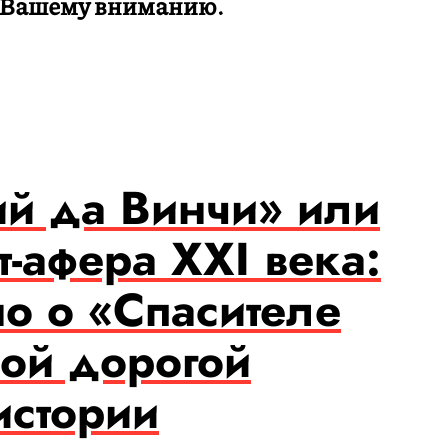
. Вашему вниманию.
й да Винчи» или
т-афера XXI века:
но о «Спасителе
мой дорогой
истории