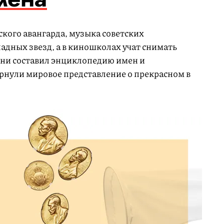
ского авангарда, музыка советских
адных звезд, а в киношколах учат снимать
зни составил энциклопедию имен и
рнули мировое представление о прекрасном в