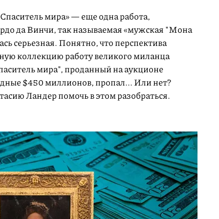
«Спаситель мира» — еще одна работа,
до да Винчи, так называемая «мужская "Мона
сь серьезная. Понятно, что перспектива
чную коллекцию работу великого миланца
Спаситель мира", проданный на аукционе
ордные $450 миллионов, пропал... Или нет?
асию Ландер помочь в этом разобраться.