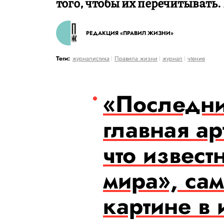
того, чтобы их перечитывать
РЕДАКЦИЯ «ПРАВИЛ ЖИЗНИ»
Теги:
журналистика
Правила жизни
журнал
чтение
«Последни
главная ар
что извест
мира», са
картине в 