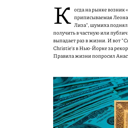
К
огда на рынке возник 
приписываемая Леонар
Лиза", шумиха подняла
получить в частную или публи
выпадает раз в жизни. И вот "
Christie’s в Нью-Йорке за рек
Правила жизни попросил Анаст