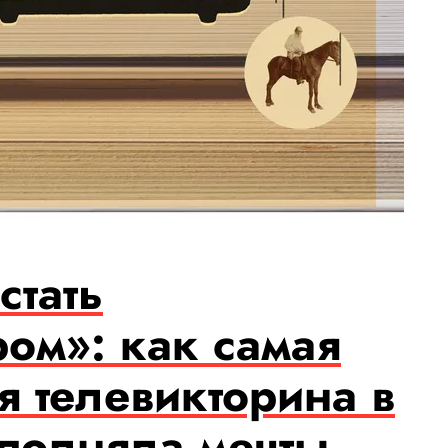
стать
ом»: как самая
я телевикторина в
сполняла мечты,