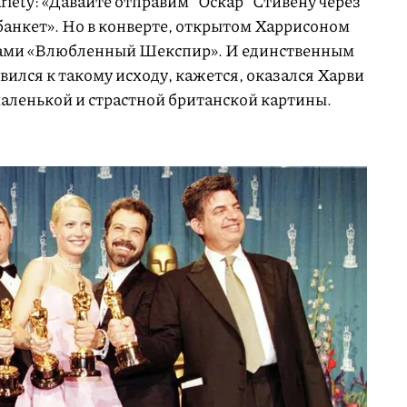
iety: «Давайте отправим "Оскар" Стивену через
 банкет». Но в конверте, открытом Харрисоном
вами «Влюбленный Шекспир». И единственным
вился к такому исходу, кажется, оказался Харви
аленькой и страстной британской картины.