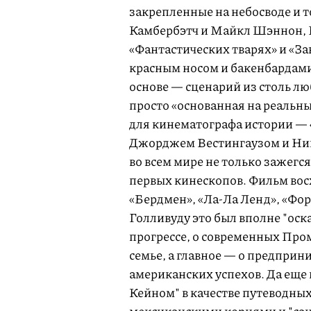
закрепленные на небосводе и 
Камбербэтч и Майкл Шэннон, Н
«Фантастических тварях» и «З
красным носом и бакенбардами
основе — сценарий из столь 
просто «основанная на реальн
для кинематографа истории —
Джорджем Вестингаузом и Нико
во всем мире не только зажегся
первых кинескопов. Фильм вос
«Бердмен», «Ла-Ла Ленд», «Фор
Голливуду это был вполне "оск
прогрессе, о современных Пром
семье, а главное — о предприн
американских успехов. Да еще
Кейном" в качестве путеводных 
мексиканскими корнями и "са