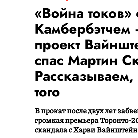
«Война токов»
Камбербэтчем
проект Вайншт
спас Мартин С
Рассказываем, 
того
В прокат после двух лет заб
громкая премьера Торонто-20
скандала с Харви Вайнштейно