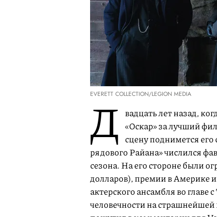
EVERETT COLLECTION/LEGION MEDIA
Д
вадцать лет назад, ко
«Оскар» за лучший филь
сцену поднимется его 
рядового Райана» числился фа
сезона. На его стороне были 
долларов), премии в Америке и
актерского ансамбля во главе 
человечности на страшнейшей 