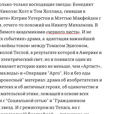
только-только восходящие звезды: Бенедикт
иколас Холт и Том Холланд, сиявшая в
авете» Кэтрин Уотерстон и Мэттью Макфейден с
, отчего-то похожий на Никиту Михалкова. В
любимого академиками
«черного листа»
. И не
ых событиях» драма, а адаптация важнейшей
 «войны токов» между Томасом Эдисоном,
лой Теслой, в результате которой в Америке и
 электрический свет, но и появился один из
хваляет историю кино не меньше, чем «Артист»,
ма воды» и «Операция "Арго". Но и без оды
ароносный" материал: драма об изобретателях и
етеях и об античных героях, об одиночестве и
имательской этике, лежащей в основе всех
 и с "Социальной сетью" и "Гражданином
звезд. И с режиссером из Техаса, но с
нденсовской" биографией — скромным, но