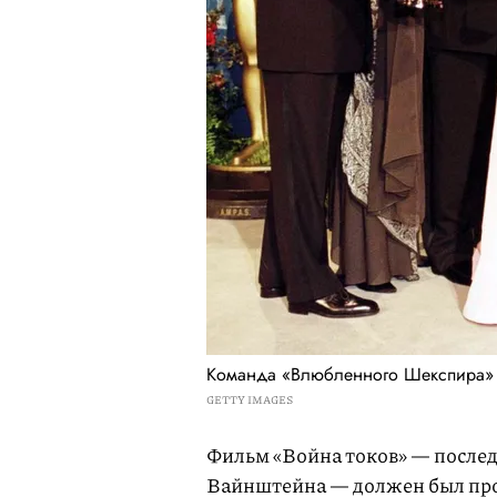
Команда «Влюбленного Шекспира» 
GETTY IMAGES
Фильм «Война токов» — после
Вайнштейна — должен был прод