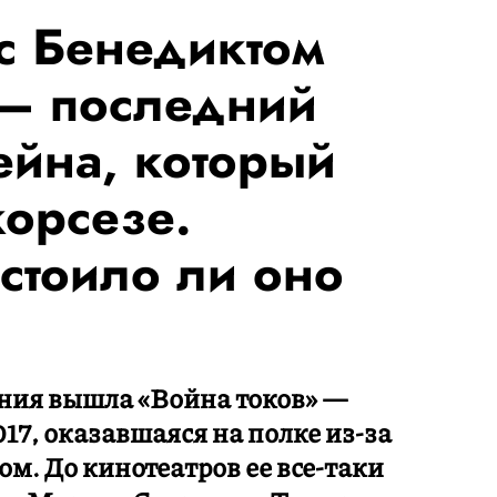
 с Бенедиктом
 — последний
ейна, который
корсезе.
стоило ли оно
вения вышла «Война токов» —
17, оказавшаяся на полке из-за
м. До кинотеатров ее все-таки