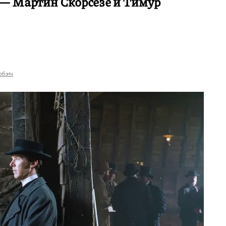
 — Мартин Скорсезе и Тимур
рбэтч