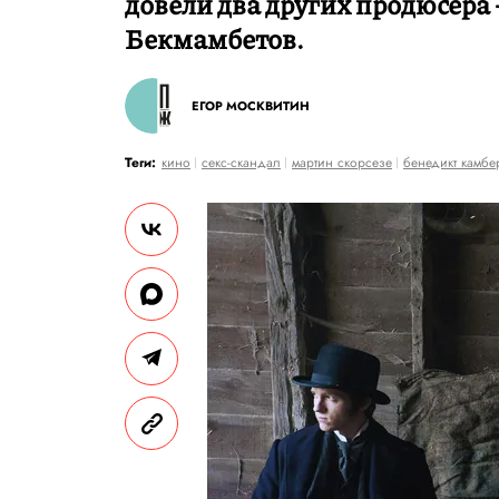
довели два других продюсера
Бекмамбетов.
ЕГОР МОСКВИТИН
Теги:
кино
секс-скандал
мартин скорсезе
бенедикт камбе