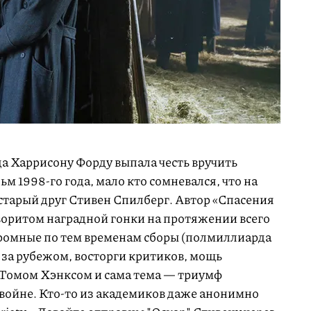
гда Харрисону Форду выпала честь вручить
м 1998-го года, мало кто сомневался, что на
старый друг Стивен Спилберг. Автор «Спасения
воритом наградной гонки на протяжении всего
огромные по тем временам сборы (полмиллиарда
 за рубежом, восторги критиков, мощь
с Томом Хэнксом и сама тема — триумф
войне. Кто-то из академиков даже анонимно