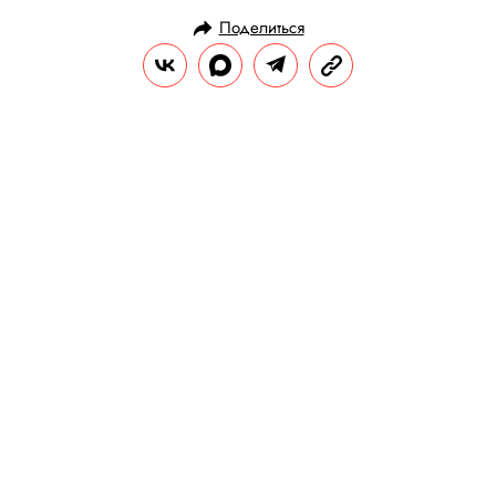
Поделиться
РАЗВЛЕЧЕНИЯ
КИНО И СЕРИАЛЫ
12.08.2020, 15:50
«Я исчезну во тьме»: удивительно
правдивая история о маньяке
Джозефе Деанджело — Убийце
из Золотого штата, за которым
охотились почти 40 лет
Этим летом на HBO вышел
документальный сериал «Я исчезну во
тьме» о серийном маньяке Джозефе
Деанджело, который орудовал в