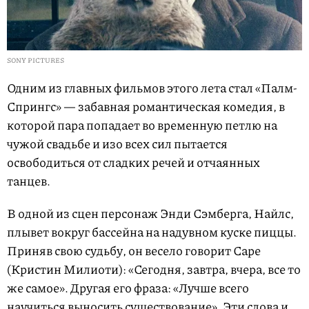
SONY PICTURES
Одним из главных фильмов этого лета стал «Палм-
Спрингс» — забавная романтическая комедия, в
которой пара попадает во временную петлю на
чужой свадьбе и изо всех сил пытается
освободиться от сладких речей и отчаянных
танцев.
В одной из сцен персонаж Энди Сэмберга, Найлс,
плывет вокруг бассейна на надувном куске пиццы.
Приняв свою судьбу, он весело говорит Саре
(Кристин Милиоти): «Сегодня, завтра, вчера, все то
же самое». Другая его фраза: «Лучше всего
научиться выносить существование». Эти слова и