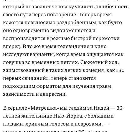
который позволяет человеку увидеть ошибочность
своего пути через повторение. Теперь время
кажется невыносимо раздробленным, как будто
оно одновременно видоизменяется и
воспроизводится в режиме быстрой перемотки
вперед. В то же время телевидение и кино
исследуют варианты, когда время ощущается как
ловушка во временных петлях. Сюжетный ход,
заимствованный в таких легких комедия, как «50
первых свиданий», теперь становится
подходящим форматом для изучения травм,
зависимости и депрессии.
В сериале
«Матрешка»
мы следим за Надей — 36-
летней жительнице Нью-Йорка, с большими
глазами, хриплым голосом и неврозами, —
которая умирает в ночь своего 36-летия на