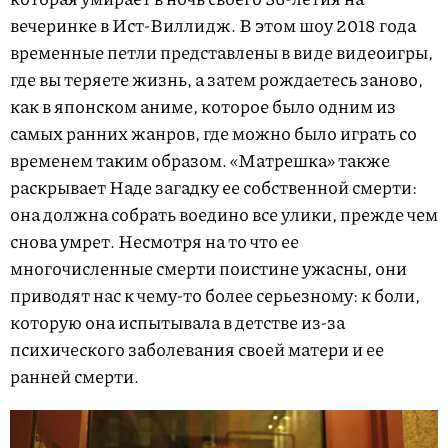
вечеринке в Ист-Виллидж. В этом шоу 2018 года
временные петли представлены в виде видеоигры,
где вы теряете жизнь, а затем рождаетесь заново,
как в японском аниме, которое было одним из
самых ранних жанров, где можно было играть со
временем таким образом. «Матрешка» также
раскрывает Наде загадку ее собственной смерти:
она должна собрать воедино все улики, прежде чем
снова умрет. Несмотря на то что ее
многочисленные смерти поистине ужасны, они
приводят нас к чему-то более серьезному: к боли,
которую она испытывала в детстве из-за
психического заболевания своей матери и ее
ранней смерти.