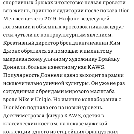
спортивных брюках и толстовке нельзя провести
всю жизнь, пришло к аудитории после показа Dior
Men весна–лето 2019. На фоне вездесущей
логомании и объемных кроссовок пиджак вдруг
стал чуть ли не контркультурным явлением.
Креативный директор бренда англичанин Ким
Джонс обратился за помощью к именитому
американскому уличному художнику Брайану
Доннели, больше известному как KAWS.
Популярность Доннели давно выходит за рамки
исключительно уличной культуры. Он уже не раз
сотрудничал с брендами мирового масштаба
вроде Nike и Uniqlo. Но именно коллаборация с
Dior Men подняла его на новый уровень.
Десятиметровая фигура KAWS, одетая в
классический костюм, на показе мужской
коллекции одного из старейших французских