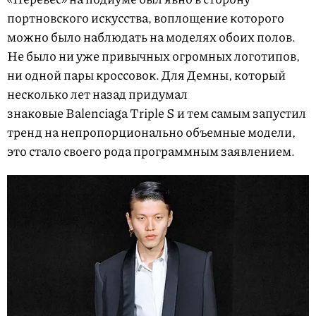
o
портновского искусства, воплощение которого
f
можно было наблюдать на моделях обоих полов.
4
Не было ни уже привычных огромных логотипов,
ни одной пары кроссовок. Для Демны, который
несколько лет назад придумал
знаковые Balenciaga Triple S и тем самым запустил
тренд на непропорционально объемные модели,
это стало своего рода программным заявлением.