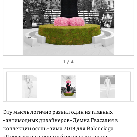
I
1 / 4
t
e
m
1
o
I
f
t
Эту мысль логично развил один из главных
4
e
«антимодных дизайнеров» Демна Гвасалия в
m
коллекции осень–зима 2019 для Balenciaga.
1
«Перевес» на подиуме был явно в сторону