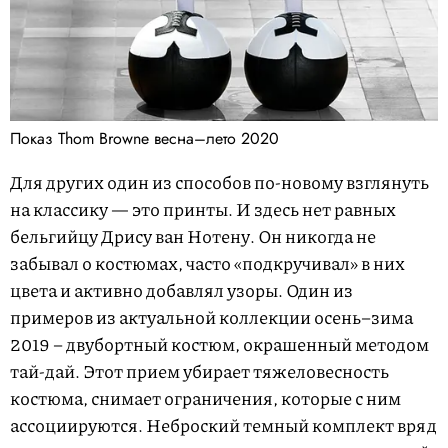
Показ Thom Browne весна–лето 2020
Для других один из способов по-новому взглянуть
на классику — это принты. И здесь нет равных
бельгийцу Дрису ван Нотену. Он никогда не
забывал о костюмах, часто «подкручивал» в них
цвета и активно добавлял узоры. Один из
примеров из актуальной коллекции осень–зима
2019 – двубортный костюм, окрашенный методом
тай-дай. Этот прием убирает тяжеловесность
костюма, снимает ограничения, которые с ним
ассоциируются. Неброский темный комплект вряд