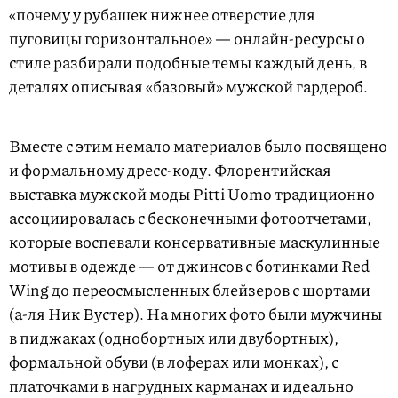
«почему у рубашек нижнее отверстие для
пуговицы горизонтальное» — онлайн-ресурсы о
стиле разбирали подобные темы каждый день, в
деталях описывая «базовый» мужской гардероб.
Вместе с этим немало материалов было посвящено
и формальному дресс-коду. Флорентийская
выставка мужской моды Pitti Uomo традиционно
ассоциировалась с бесконечными фотоотчетами,
которые воспевали консервативные маскулинные
мотивы в одежде — от джинсов с ботинками Red
Wing до переосмысленных блейзеров с шортами
(а-ля Ник Вустер). На многих фото были мужчины
в пиджаках (однобортных или двубортных),
формальной обуви (в лоферах или монках), с
платочками в нагрудных карманах и идеально