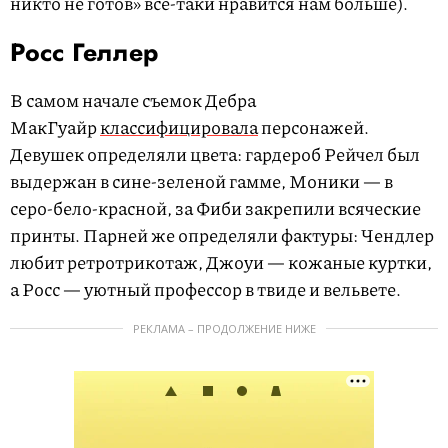
никто не готов» все-таки нравится нам больше).
Росс Геллер
В самом начале съемок Дебра
МакГуайр
классифицировала
персонажей.
Девушек определяли цвета: гардероб Рейчел был
выдержан в сине-зеленой гамме, Моники — в
серо-бело-красной, за Фиби закрепили всяческие
принты. Парней же определяли фактуры: Чендлер
любит ретротрикотаж, Джоуи — кожаные куртки,
а Росс — уютный профессор в твиде и вельвете.
РЕКЛАМА – ПРОДОЛЖЕНИЕ НИЖЕ