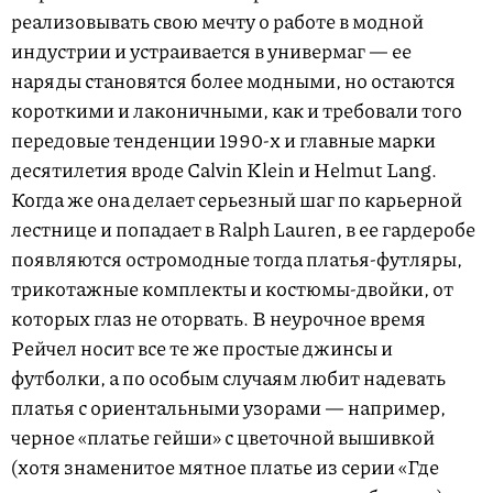
4
e
реализовывать свою мечту о работе в модной
m
индустрии и устраивается в универмаг — ее
1
наряды становятся более модными, но остаются
o
короткими и лаконичными, как и требовали того
f
передовые тенденции 1990-х и главные марки
4
десятилетия вроде Calvin Klein и Helmut Lang.
Когда же она делает серьезный шаг по карьерной
лестнице и попадает в Ralph Lauren, в ее гардеробе
появляются остромодные тогда платья-футляры,
трикотажные комплекты и костюмы-двойки, от
которых глаз не оторвать. В неурочное время
Рейчел носит все те же простые джинсы и
футболки, а по особым случаям любит надевать
платья с ориентальными узорами — например,
черное «платье гейши» с цветочной вышивкой
(хотя знаменитое мятное платье из серии «Где