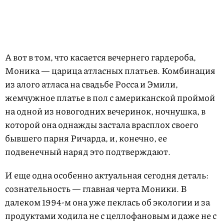
А вот в том, что касается вечернего гардероба,
Моника — царица атласных платьев. Комбинация
из алого атласа на свадьбе Росса и Эмили,
жемчужное платье в пол с американской проймой
на одной из новогодних вечеринок, ночнушка, в
которой она однажды застала врасплох своего
бывшего парня Ричарда, и, конечно, ее
подвенечный наряд это подтверждают.
И еще одна особенно актуальная сегодня деталь:
сознательность — главная черта Моники. В
далеком 1994-м она уже пеклась об экологии и за
продуктами ходила не с целлофановым и даже не с