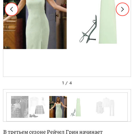
I
1 / 4
t
e
m
1
o
I
f
t
В третьем сезоне Рейчел Грин начинает