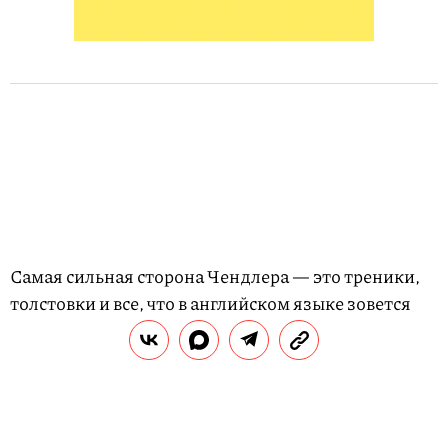
Самая сильная сторона Чендлера — это треники,
толстовки и все, что в английском языке зовется
словом sweats. В одной из серий спортивки даже
стали метафорическим символом его печали
(после расставания с Кэти). И сколько бы друзья ни
уговаривали страдальца переодеться, спортивки
Чендлеру очень шли, равно как и его коронные