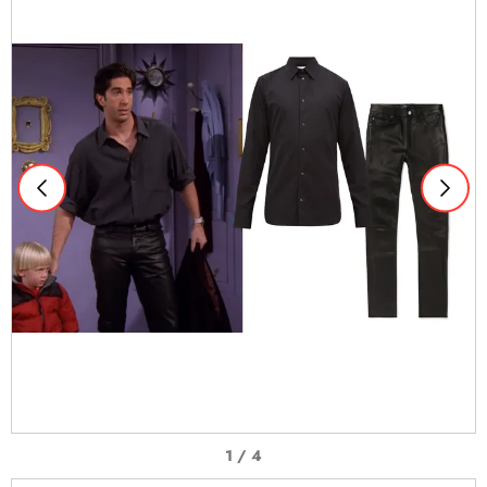
I
1 / 4
t