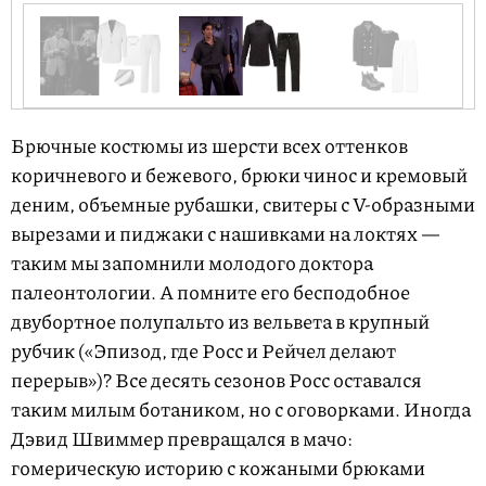
e
m
1
o
I
f
t
Брючные костюмы из шерсти всех оттенков
4
e
коричневого и бежевого, брюки чинос и кремовый
m
деним, объемные рубашки, свитеры с V-образными
1
вырезами и пиджаки с нашивками на локтях —
o
таким мы запомнили молодого доктора
f
палеонтологии. А помните его бесподобное
4
двубортное полупальто из вельвета в крупный
рубчик («Эпизод, где Росс и Рейчел делают
перерыв»)? Все десять сезонов Росс оставался
таким милым ботаником, но с оговорками. Иногда
Дэвид Швиммер превращался в мачо:
гомерическую историю с кожаными брюками