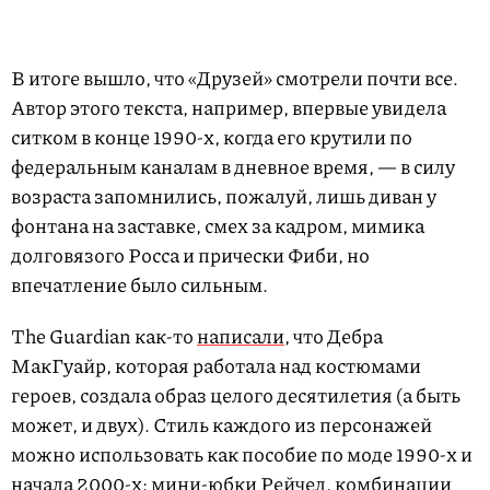
В итоге вышло, что «Друзей» смотрели почти все.
Автор этого текста, например, впервые увидела
ситком в конце 1990-х, когда его крутили по
федеральным каналам в дневное время, — в силу
возраста запомнились, пожалуй, лишь диван у
фонтана на заставке, смех за кадром, мимика
долговязого Росса и прически Фиби, но
впечатление было сильным.
The Guardian как-то
написали
, что Дебра
МакГуайр, которая работала над костюмами
героев, создала образ целого десятилетия (а быть
может, и двух). Стиль каждого из персонажей
можно использовать как пособие по моде 1990-х и
начала 2000-х: мини-юбки Рейчел, комбинации