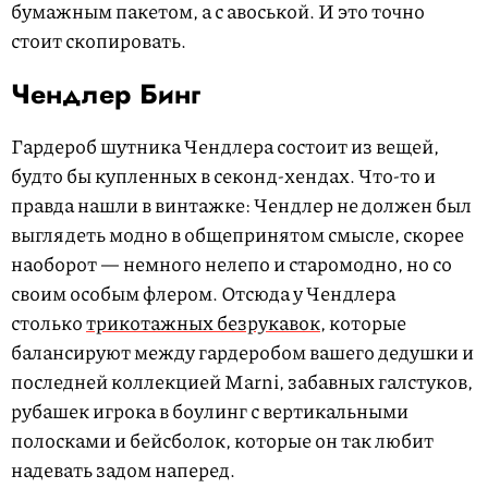
бумажным пакетом, а с авоськой. И это точно
стоит скопировать.
Чендлер Бинг
Гардероб шутника Чендлера состоит из вещей,
будто бы купленных в секонд-хендах. Что-то и
правда нашли в винтажке: Чендлер не должен был
выглядеть модно в общепринятом смысле, скорее
наоборот — немного нелепо и старомодно, но со
своим особым флером. Отсюда у Чендлера
столько
трикотажных безрукавок
, которые
балансируют между гардеробом вашего дедушки и
последней коллекцией Marni, забавных галстуков,
рубашек игрока в боулинг с вертикальными
полосками и бейсболок, которые он так любит
надевать задом наперед.