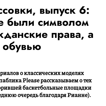
совки, выпуск 6:
e были символом
жданские права, а
 обувью
риалов о классических моделях
паблика Please рассказываем о тех
корившей баскетбольные площадки
еднюю очередь благодаря Рианне).