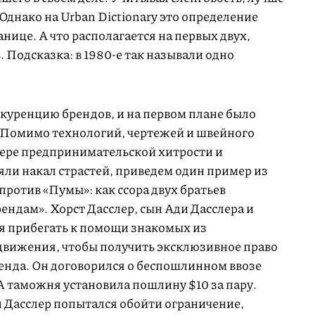
. Однако на Urban Dictionary это определение
нице. А что располагается на первых двух,
. Подсказка: в 1980-е так называли одно
уренцию брендов, и на первом плане было
 Помимо технологий, чертежей и швейного
сфере предпринимательской хитрости и
яли накал страстей, приведем один пример из
ротив «Пумы»: как ссора двух братьев
ндам». Хорст Дасслер, сын Ади Дасслера и
лся прибегать к помощи знакомых из
движения, чтобы получить эксклюзивное право
енда. Он договорился о беспошлинном ввозе
A таможня установила пошлину $10 за пару.
 Дасслер попытался обойти ограничение,