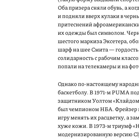
Оба призера сняли обувь, а ко
и подняли вверх кулаки в черн
притеснений афроамерикански
их одежды был символом. Черн
шестого маркиза Эксетера, обо
шарф на шее Смита — гордость
солидарность с рабочим класс
попали на телекамеры и на фот
Однако по-настоящему народны
баскетболу. В 1971-м PUMA п
защитником Уолтом «Клайдом»
был чемпионом НБА. Фрейзер 
игру менять их расцветку, а за
хуже кожи. В 1973-м триумф «Н
модернизированную версию Cly