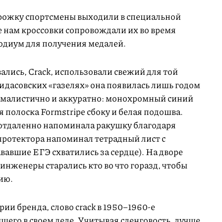
орожку спортсмены выходили в специальной
нам кроссовки сопровождали их во время
подиум для получения медалей.
вались, Crack, использовали свежий для той
идасовских «газелях» она появилась лишь годом
ималистично и аккуратно: монохромный синий
я полоска Formstripe сбоку и белая подошва.
и отдаленно напоминала ракушку благодаря
протектора напоминал тетрадный лист с
авшие ЕГЭ схватились за сердце). На дворе
 инженеры старались кто во что горазд, чтобы
ию.
ии бренда, слово crack в 1950–1960-е
шего в своем деле. Учитывая сленговость, лучше