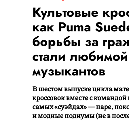
Культовые крос
как Puma Sued
борьбы за гра
стали любимой
музыкантов
В шестом выпуске цикла мате
кроссовок вместе с командой 
самых «суэйдах» — паре, по
и модные подиумы (не в посл