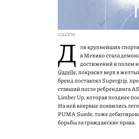
СОЦСЕТИ
Д
ля крупнейших спорти
в Мехико стала демо
достижений и полем н
Gazelle
, покрасил верх в желт
бренд поставлял Supergrip, п
ставший после ребрендинга AS
Limber Up, которая позднее по
На ней впервые появились лег
PUMA Suede, тоже дебютировал
борьбы за гражданские права.