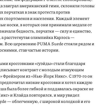
гда заиграл американский гимн, склонили головы
ых перчатках в знак протеста против
х спортсменов и населения. Каждый элемент
ые носки, в которых они принимали медали от
значали бедность, перчатки — силу и единство,
, а расстегнутая олимпийка Карлоса —
ом. Всю церемонию PUMA Suede стояли рядом и
оснимки, став частью истории.
ми кроссовками «суэйды» стали благодаря
одписывает контракт с молодым атакующим
 Фрейзером из «Нью-Йорк Никс». С 1970-го он
предпочитал низкие кроссовки и хотел каждую
мша была более гибкой и поддавалась окраске не
икс» и Клайда повторился, и мир увидел
de — облегченную, с широкой колодкой и его