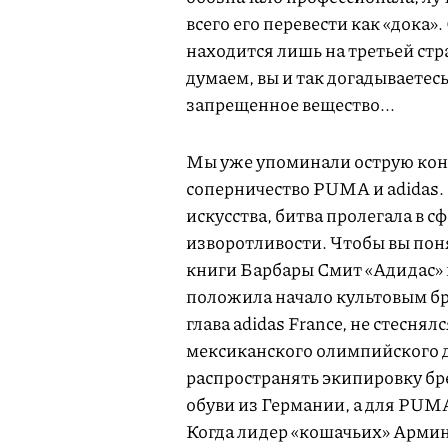
всего его перевести как «дока»
находится лишь на третьей стра
думаем, вы и так догадываетесь
запрещенное вещество...
Мы уже упоминали острую конк
соперничество PUMA и adidas.
искусства, битва пролегала в 
изворотливости. Чтобы вы пон
книги Барбары Смит «Адидас» п
положила начало культовым бре
глава adidas France, не стесня
мексиканского олимпийского 
распространять экипировку бр
обуви из Германии, а для PUM
Когда лидер «кошачьих» Армин