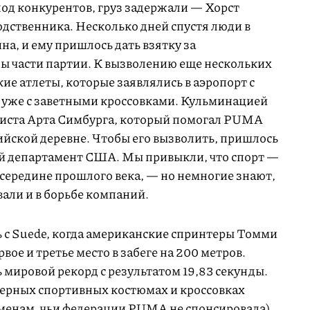
под конкурентов, груз задержали — Хорст
дственника. Несколько дней спустя люди в
на, и ему пришлось дать взятку за
бы части партии. К вызволению еще нескольких
ие атлеты, которые заявлялись в аэропорт с
 уже с заветными кроссовками. Кульминацией
листа Арта Симбурга, который помогал PUMA
ийской деревне. Чтобы его вызволить, пришлось
ый департамент США. Мы привыкли, что спорт —
 середине прошлого века, — но немногие знают,
вали и в борьбе компаний.
ь с Suede, когда американские спринтеры Томми
ое и третье место в забеге на 200 метров.
 мировой рекорд с результатом 19,83 секунды.
черных спортивных костюмах и кроссовках
менам, чьи федерации PUMA не спонсировала).