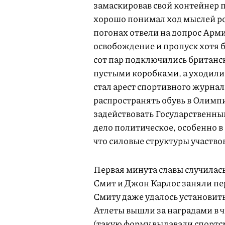
замаскировав свой контейнер 
хорошо понимал ход мыслей ро
погонах отвели на допрос Арми
освобождение и пропуск хотя 
сот пар подключились британск
пустыми коробками, а уходили
стал арест спортивного журна
распространять обувь в Олимп
задействовать Государственн
дело политическое, особенно в
что силовые структуры участво
Первая минута славы случилас
Смит и Джон Карлос заняли перв
Смиту даже удалось установить
Атлеты вышли за наградами в 
(такую форму выдавали спортс