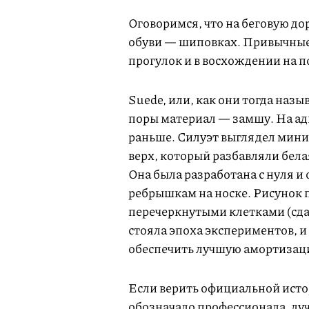
Оговоримся, что на беговую д
обуви — шиповках. Привычные 
прогулок и в восхождении на 
Suede, или, как они тогда назы
поры материал — замшу. На ад
раньше. Силуэт выглядел мин
верх, который разбавляли бела
Она была разработана с нуля 
ребрышкам на носке. Рисунок 
перечеркнутыми клетками (сдав
стояла эпоха экспериментов, и
обеспечить лучшую амортизац
Если верить официальной истор
обозначало профессионала, луч