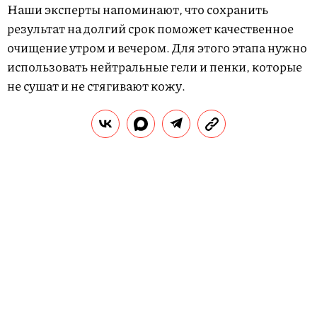
Наши эксперты напоминают, что сохранить
результат на долгий срок поможет качественное
очищение утром и вечером. Для этого этапа нужно
использовать нейтральные гели и пенки, которые
не сушат и не стягивают кожу.
«Обязательно применяем
тоники
, — напоминает
Анна Смольянова. — Эти продукты показали свою
эффективность не только в поддержании pH кожи,
но также в снижении чувствительности кожи.
Тоники помогают сгладить рельеф кожи,
насыщают ее микроэлементами и минералами, что
опять же снижает воспалительный процесс».