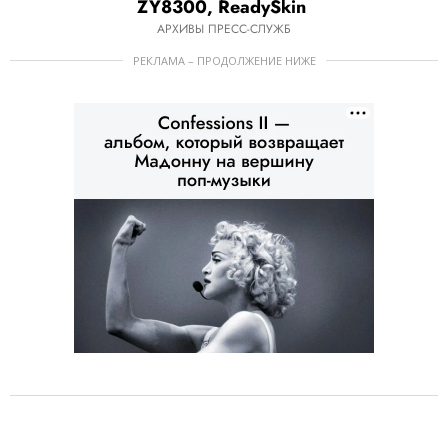
e
ZY8300, ReadySkin
m
АРХИВЫ ПРЕСС-СЛУЖБ
1
РЕКЛАМА – ПРОДОЛЖЕНИЕ НИЖЕ
o
f
1
0