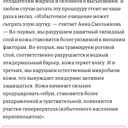
обладателям жирной и склонной к высыпаниям. В
любом случае делать эту процедуру стоит не чаще
раза в месяц. «Избыточное очищение может
сыграть злую шутку, — считает Анна Смольянова.
— Во-первых, мы разрушаем защитный липидный
слой и кожа становится более уязвимой к внешним
факторам. Во-вторых, мы травмируем роговой
слой, соответственно разрушается и водный
эпидермальный барьер, кожа теряет влагу. И в-
третьих, мы нарушаем естественный микробиом
кожи, что вынуждает эпидермис активнее
защищаться. Кожа начинает сильнее
продуцировать себум, становится более
раздраженной и чувствительной, появляются
участки гиперкератоза (избыточного наслоения
кератиноцитов)».