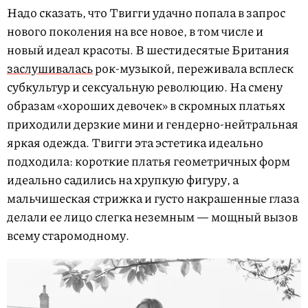
Надо сказать, что Твигги удачно попала в запрос
нового поколения на все новое, в том числе и
новый идеал красоты. В шестидесятые Британия
заслушивалась
рок-музыкой, переживала всплеск
субкультур и сексуальную революцию. На смену
образам «хороших девочек» в скромных платьях
приходили дерзкие мини и гендерно-нейтральная
яркая одежда. Твигги эта эстетика идеально
подходила: короткие платья геометричных форм
идеально садились на хрупкую фигуру, а
мальчишеская стрижка и густо накрашенные глаза
делали ее лицо слегка неземным — мощный вызов
всему старомодному.