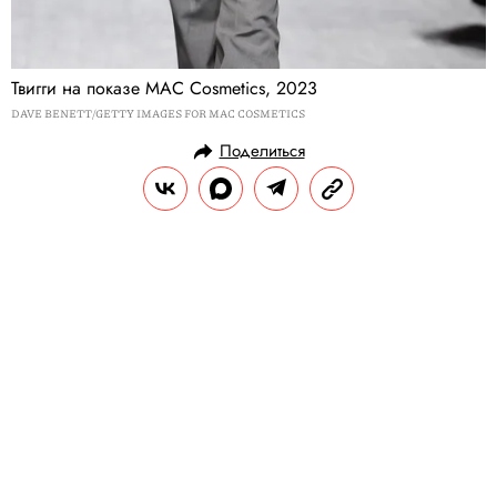
Твигги на показе MAC Cosmetics, 2023
DAVE BENETT/GETTY IMAGES FOR MAC COSMETICS
Поделиться
СТИЛЬ ЖИЗНИ
СТИЛЬ И МОДА
18.09.2023, 15:57
Что носить в сентябре: 5 идей от
героев стритстайла из Лондона и
Нью-Йорка
В Нью-Йорке завершилась неделя моды,
передав эстафету Лондону, а мы смотрим