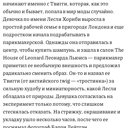
начинают именно с Твигги, которая, как это
обычно и бывает, попала в мир моды случайно.
Девочка по имени Лесли Хорнби выросла в
простой рабочей семье в пригороде Лондона и еще
подростком начала подрабатывать в
парикмахерской. Однажды она отправилась в
центр, чтобы купить шампунь, и зашла в салон The
House of Leonard Леонарда Льюиса — парикмахер
приметил ее необычную внешность и предложил
радикально сменить образ. Он-то и назвал ее
Твигги (от английского twig — «тростинка») за
сильную худобу и миниатюрность, какой Лесли
обладала от природы. Девушка согласилась на
эксперимент только потому, что слишком
стеснялась отказать. На стрижку, окрашивание и
укладку ушло несколько часов, после чего ее
поснимал фотограф Барри Лейтган.