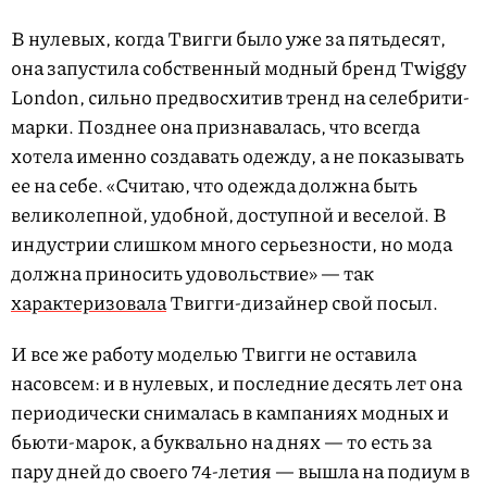
В нулевых, когда Твигги было уже за пятьдесят,
она запустила собственный модный бренд Twiggy
London, сильно предвосхитив тренд на селебрити-
марки. Позднее она признавалась, что всегда
хотела именно создавать одежду, а не показывать
ее на себе. «Считаю, что одежда должна быть
великолепной, удобной, доступной и веселой. В
индустрии слишком много серьезности, но мода
должна приносить удовольствие» — так
характеризовала
Твигги-дизайнер свой посыл.
И все же работу моделью Твигги не оставила
насовсем: и в нулевых, и последние десять лет она
периодически снималась в кампаниях модных и
бьюти-марок, а буквально на днях — то есть за
пару дней до своего 74-летия — вышла на подиум в