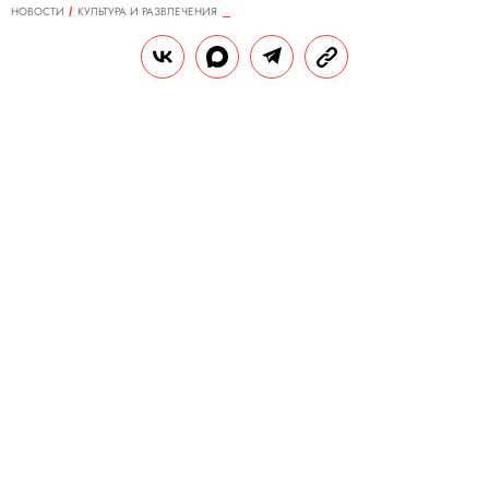
НОВОСТИ
КУЛЬТУРА И РАЗВЛЕЧЕНИЯ
01.09.2025, 13:57
В Китае зависимых геймеров
заставляют играть сутками
напролет, чтобы они вылечились
Недельная терапия стоит несколько сотен
долларов, а 22-дневный курс — $1,4 тыс.
РЕДАКЦИЯ «ПРАВИЛ ЖИЗНИ»
Теги:
китай
игры
лечение