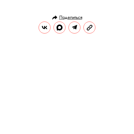
Поделиться
НОВОСТИ
ОБЩЕСТВО
18.03.2019, 09:49
Отец четверых детей оказал
сопротивление террористу в Новой
Зеландии. Его называют героем
Услышав стрельбу, 44-летний Абдул Азиз
вышел навстречу террористу и оказал ему
сопротивление. При нем был лишь
аппарат для считывания кредитных карт.
Имам местной мечети заявил, что если бы