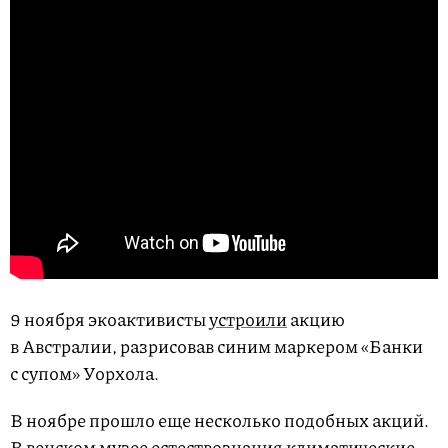
9 ноября экоактивисты
устроили
акцию
в Австралии, разрисовав синим маркером «Банки
с супом» Уорхола.
В ноябре прошло еще несколько подобных акций.
В венском музее естествознания климатические