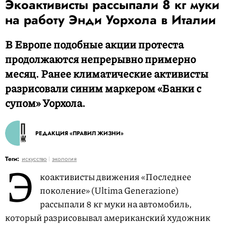
Экоактивисты рассыпали 8 кг муки
на работу Энди Уорхола в Италии
В Европе подобные акции протеста
продолжаются непрерывно примерно
месяц. Ранее климатические активисты
разрисовали синим маркером «Банки с
супом» Уорхола.
РЕДАКЦИЯ «ПРАВИЛ ЖИЗНИ»
Э
Теги:
искусство
экология
коактивисты движения «Последнее
поколение» (Ultima Generazione)
рассыпали 8 кг муки на автомобиль,
который разрисовывал американский художник