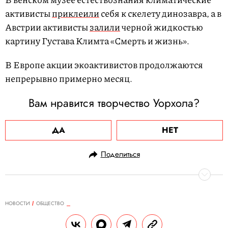
активисты
приклеили
себя к скелету динозавра, а в
Австрии активисты
залили
черной жидкостью
картину Густава Климта «Смерть и жизнь».
В Европе акции экоактивистов продолжаются
непрерывно примерно месяц.
Вам нравится творчество Уорхола?
ДА
НЕТ
Поделиться
НОВОСТИ
ОБЩЕСТВО
19.11.2022, 12:43