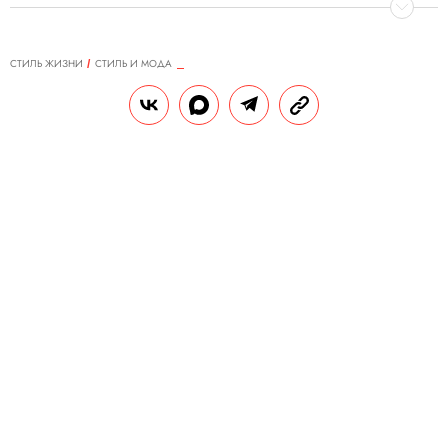
СТИЛЬ ЖИЗНИ
СТИЛЬ И МОДА
18.09.2019, 15:15
От пастели до пайеток: лучшие
мужские выходы на показах
Лондонской недели моды
Следом за Нью-йоркской неделей моды, о
которой мы уже
рассказывали
,
последовала Лондонская — и тут тоже не
обошлось без мужских выходов.
Традиционно более яркие и
эксцентричные, показы в Лондоне
изобиловали гротескными формами,
наслоениями тканей и эпатажными