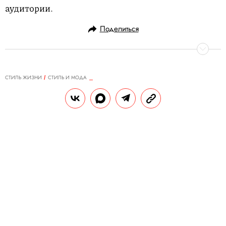
аудитории.
Поделиться
СТИЛЬ ЖИЗНИ
СТИЛЬ И МОДА
22.06.2022, 13:57
Как носить сумку-тоут и у каких
российских марок ее искать
Прочная и вместительная сумка-тоут
подойдет для работы и отдыха, впишется в
любой гардероб безотносительно стиля и
гендера и не устареет через сезон. А самое
приятное — отличные варианты можно
найти у локальных брендов.