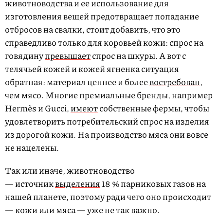
животноводства и ее использование для
изготовления вещей предотвращает попадание
отбросов на свалки, стоит добавить, что это
справедливо только для коровьей кожи: спрос на
говядину
превышает
спрос на шкуры. А вот с
телячьей кожей и кожей ягненка ситуация
обратная: материал ценнее и более
востребован
,
чем мясо. Многие премиальные бренды, например
Hermès и Gucci,
имеют
собственные фермы, чтобы
удовлетворить потребительский спрос на изделия
из дорогой кожи. На производство мяса они вовсе
не нацелены.
Так или иначе, животноводство
— источник
выделения
18 % парниковых газов на
нашей планете, поэтому ради чего оно происходит
— кожи или мяса — уже не так важно.