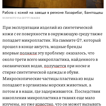
Работа с кожей на заводе в регионе Хазарибаг, Бангладеш
NURPHOTO VIA GETTY IMAGES
При эксплуатации изделий из синтетической
кожи с ее поверхности в окружающую среду также
попадает микропластик. На саммите G7, который
прошел в конце августа, модные бренды
впервые
подняли
эту проблему: оказалось, что
около трети всего микропластика, найденного в
океанических водах,
получается
при носке и
стирке синтетической одежды и обуви.
Микроскопические частицы пластика из воды
попадают в организмы морских животных, а
потом и в наши, где задерживаются. Последствия
накопления микропластика в тканях еще мало
изучены, но уже
известно
, что он может вызывать