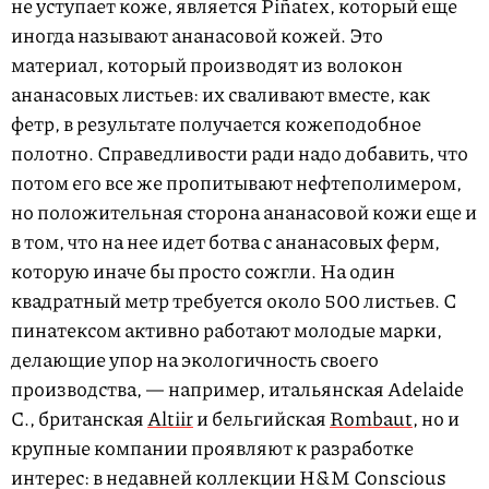
не уступает коже, является Piñatex, который еще
иногда называют ананасовой кожей. Это
материал, который производят из волокон
ананасовых листьев: их сваливают вместе, как
фетр, в результате получается кожеподобное
полотно. Справедливости ради надо добавить, что
потом его все же пропитывают нефтеполимером,
но положительная сторона ананасовой кожи еще и
в том, что на нее идет ботва с ананасовых ферм,
которую иначе бы просто сожгли. На один
квадратный метр требуется около 500 листьев. С
пинатексом активно работают молодые марки,
делающие упор на экологичность своего
производства, — например, итальянская Adelaide
C.​, британская
Altiir
и бельгийская
Rombaut
, но и
крупные компании проявляют к разработке
интерес: в недавней коллекции H&M Сonscious