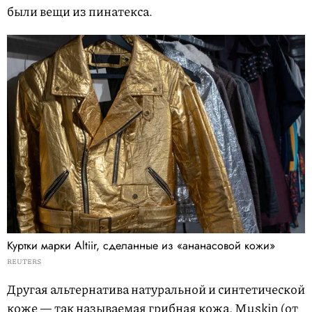
были вещи из пинатекса.
Куртки марки Altiir, сделанные из «ананасовой кожи»
REUTERS
Другая альтернатива натуральной и синтетической
коже — так называемая грибная кожа,
Muskin
(от