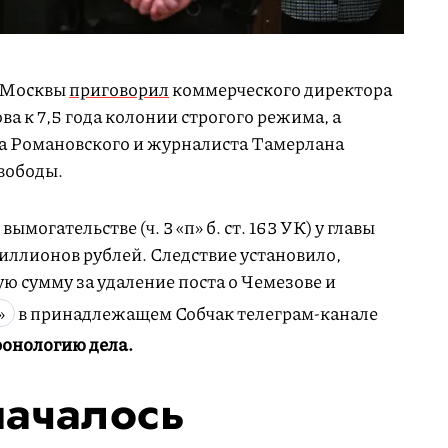
д Москвы
приговорил
коммерческого директора
а к 7,5 года колонии строгого режима, а
на Романовского и журналиста Тамерлана
вободы.
могательстве (ч. 3 «п» б. ст. 163 УК) у главы
миллионов рублей. Следствие установило,
ю сумму за удаление поста о Чемезове и
»
в принадлежащем Собчак телеграм-канале
онологию дела.
началось