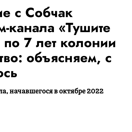
е с Собчак
м-канала «Тушите
 по 7 лет колонии
тво: объясняем, с
ось
а, начавшегося в октябре 2022