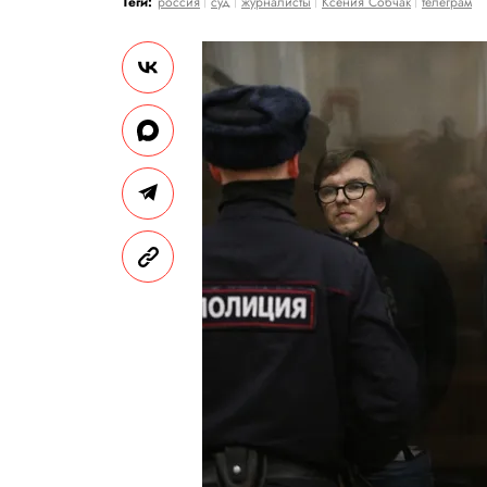
Теги:
россия
суд
журналисты
Ксения Собчак
телеграм