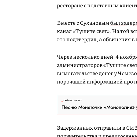
ресторане с подставным клиен
Вместе с Сухановым
был заде
канал «Тушите свет». На той вс
это подтвердил, а обвинения в 
Через несколько дней, 4 ноябр
администраторов «Тушите свет
вымогательстве денег у Чемезо
порочащей информацией про не
сейчас читают
Песню Монеточки «Монополия» у
Задержанных
отправили
в СИЗ
поручительства и предложенны