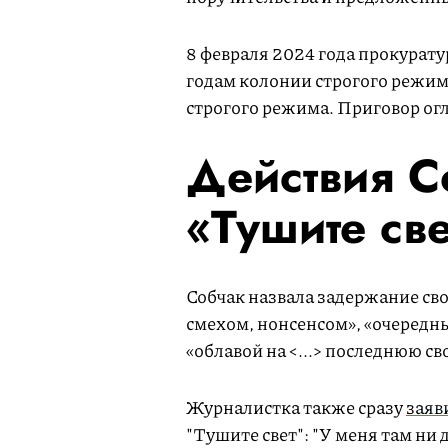
8 февраля 2024 года прокурат
годам колонии строгого режима
строгого режима. Приговор огл
Действия Со
«Тушите све
Собчак назвала задержание св
смехом, нонсенсом», «очередн
«облавой на <...> последнюю с
Журналистка также сразу
заяв
"Тушите свет": "У меня там ни 