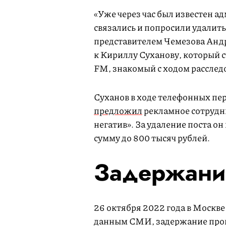
«Уже через час был известен а
связались и попросили удалить
представителем Чемезова Андр
к Кириллу Суханову, который с
FM, знакомый с ходом расслед
Суханов в ходе телефонных пе
предложил
рекламное сотрудни
негатив». За удаление поста о
сумму до 800 тысяч рублей.
Задержания
26 октября 2022 года в Москв
данным СМИ, задержание произ