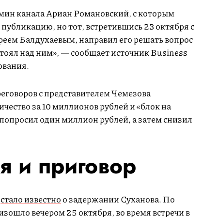
дмин канала Ариан Романовский, с которым
 публикацию, но тот, встретившись 23 октября с
еем Балдухаевым, направил его решать вопрос
тоял над ним», — сообщает источник Business
ования.
реговоров с представителем Чемезова
чество за 10 миллионов рублей и «блок на
н попросил один миллион рублей, а затем снизил
 и приговор
е
стало известно
о задержании Суханова. По
ошло вечером 25 октября, во время встречи в