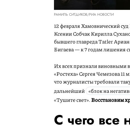
РАМИЛЬ СИТДИКОВ/РИА НОВОСТИ
12 февраля Хамовнический су
Ксении Собчак Кирилла Суханов
бывшего главреда Tatler Ариа
Бигаева — к 7 годам лишения с
Их всех признали виновными в вы
«Ростеха» Сергея Чемезова 11 
что журналисты требовали таку
дальнейший
«блок на негатив
«Тушите свет».
Восстановим хр
С чего все 