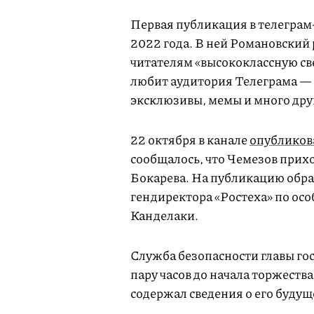
Первая публикация в телеграм
2022 года. В ней Романовский
читателям «высококлассную све
любит аудитория Телеграма — 
эксклюзивы, мемы и много друг
22 октября в канале
опубликов
сообщалось, что Чемезов прих
Бокарева. На публикацию обр
гендиректора «Ростеха» по ос
Канделаки.
Служба безопасности главы го
пару часов до начала торжества
содержал сведения о его буду