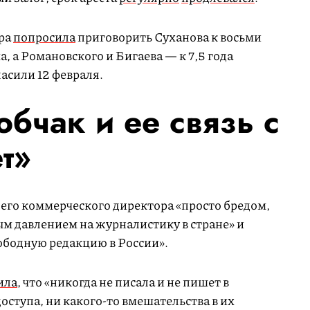
ура
попросила
приговорить Суханова к восьми
, а Романовского и Бигаева — к 7,5 года
асили 12 февраля.
бчак и ее связь с
т»
оего коммерческого директора «просто бредом,
ым давлением на журналистику в стране» и
вободную редакцию в России».
ила
, что «никогда не писала и не пишет в
доступа, ни какого-то вмешательства в их