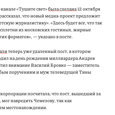
-канале «Тушите свет»
была сделана
12 октября
 рассказал, что новый медиа-проект предложит
тскую журналистику». «Здесь будет все, что так
сплетни из московских гостиных, жирные
их форматов», — указано в посте.
али
теперь уже удаленный пост, в котором
одил на день рождения миллиардера Андрея
атил внимание Василий Бровко — заместитель
обым поручениям и муж телеведущей Тины
скорпорации посчитала, что пост, вышедший за
, мог навредить Чемезову, так как
щем местонахождении.