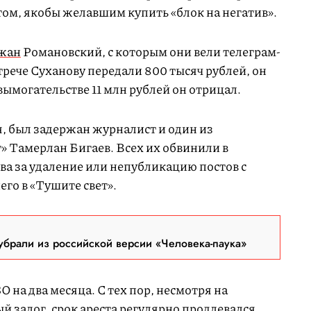
том, якобы желавшим купить «блок на негатив».
ржан
Романовский, с которым они вели телеграм-
трече Суханову передали 800 тысяч рублей, он
вымогательстве 11 млн рублей он отрицал.
я, был задержан журналист и один из
» Тамерлан Бигаев. Всех их обвинили в
ва за удаление или непубликацию постов с
го в «Тушите свет».
брали из российской версии «Человека-паука»
О на два месяца. С тех пор, несмотря на
й залог, срок ареста
регулярно
продлевался
.